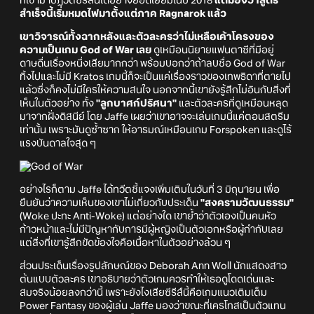
ที่เข้ามาปฏิวัติซีรีส์นี้ได้อย่างยอดเยี่ยมในปี 2018
แต่มองว่าสูตร
สำเร็จนี้เริ่มหมดไฟมาตั้งแต่ภาค Ragnarok แล้ว
เขาวิจารณ์ทั้งฉากหลังและตัวละครว่าไม่เหลือเค้าโครงของ
ความเป็นเกม God of War เลย
ดูเหมือนนิยายแฟนตาซีที่มีอยู่
ดาษดื่นเรื่องหนึ่งเสียมากกว่า พร้อมบอกว่าถ้าลบชื่อ God of War
ทิ้งไปและไม่มี Kratos เกมนี้ก็จะเป็นแค่เรื่องราวของเทพธิดาที่ตายไป
แล้วซึ่งก็คงไม่มีใครให้ความสนใจ นอกจากนี้เขายังรู้สึกไม่อินกับสิ่งที่
เห็นในตัวอย่าง ทั้ง
"ลูกบาศก์ปริศนา"
และตัวละครที่ดูเหมือนหลุด
มาจากฝั่งดิสนีย์ โดย Jaffe เผยว่าเขาอาจจะเล่นเกมนี้แค่ตอนสตรีม
เท่านั้น เพราะมันดูซ้ำซาก ให้อารมณ์เหมือนเกม Forspoken และดูไร้
แรงบันดาลใจสุด ๆ
อย่างไรก็ตาม Jaffe ได้ทวีตชี้แจงเพิ่มเติมในวันที่ 3 มิถุนายน เพื่อ
ยืนยันว่าความเห็นของเขาไม่เกี่ยวกับประเด็น
"สงครามวัฒนธรรม"
(Woke ปะทะ Anti-Woke) แต่อย่างใด เขาย้ำว่าตัวเองเป็นคนหัว
ก้าวหน้าและไม่มีปัญหากับการมีผู้หญิงเป็นตัวเอกหรือผู้กำกับเลย
แต่สิ่งที่เขารู้สึกขัดข้องใจคือเนื้อหาในตัวอย่างล้วน ๆ
ส่วนประเด็นเรื่องรูปลักษณ์ของ Deborah Ann Woll นักแสดงสาว
ต้นแบบตัวละคร เขาอธิบายว่าตัวเกมควรทำให้เธอดูโดดเด่นและ
สมจริงน้อยลงกว่านี้ เพราะยังไงเสียซีรีส์นี้คือเกมแนวเติมเต็ม
Power Fantasy ของผู้เล่น Jaffe มองว่าขณะที่เครโทสเป็นตัวแทน