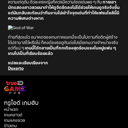
ความเท่ดุดัน ตัวละครหญิงก็ควรมีความโดดเด่นพอ ๆ กัน
การเอา
นักแสดงสาวสวยมาทำให้ดูจืดชืดลงไม่ได้ช่วยให้เกมดูจริงจังขึ้น
แต่มันกลับสะท้อนว่าทีมงานไม่เข้าใจจุดเด่นที่ทำให้แฟรนไชส์นี้มี
ความพิเศษต่างหาก
ท้ายที่สุดแล้ว อนาคตของเกมภาคแยกนี้จะเป็นไปตามที่อดีตผู้สร้าง
ได้ปรามาสไว้หรือไม่ ก็คงต้องรอดูกันต่อไปเมื่อเกมวางจำหน่ายจริง
แต่ที่แน่ ๆ
เกมนี้ได้กลายเป็นที่ถกเถียงสุดร้อนแรงในหมู่แฟน ๆ
เกมไปเป็นที่เรียบร้อยแล้ว
แปลและเรียบเรียงจาก
Dexerto
ทรูไอดี เกมฮับ
หน้าแรก
เกมคลาวด์
เกมแคชชวล
ข่าวเกม