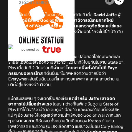
2 เดือนที่แล้ว
21
กลายเป็นประเด็นร้อนในวงการเกมขึ้นมาทันที เมื่อ
David Jaffe ผู้
ให้กำเนิดซีรีส์เกม God of War ออกมาวิจารณ์เกมภาคใหม่
อย่าง God of War: Laufey แบบสับแหลกว่าดูจืดชืดและไร้แรง
บันดาลใจสุด ๆ
นอกจากนี้ยังฟันธงแรงว่ายอดขายจะไม่เข้าเป้าตาม
ที่ Sony คาดหวังไว้อย่างแน่นอน
โดยก่อนหน้านี้ทาง Sony Santa Monica ปล่อยวิดีโอเกมเพลย์และ
รายละเอียดเนื้อเรื่องความยาวกว่า 20 นาทีให้ชมกันในงาน State of
Play เมื่อวันที่ 2 มิถุนายนที่ผ่านมา
โดยภาคนี้จะโฟกัสไปที่ Faye
ภรรยาของเครโทส
ที่ตื่นขึ้นมาในภพหลังความตายชื่อว่า
Everywhen อันเป็นดินแดนที่เหล่าทวยเทพจากหลากหลายตำนาน
มาต่อสู้แย่งชิงอำนาจกัน
แม้กระแสแฟน ๆ จะแตกเป็นสองฝั่ง
แต่สำหรับ Jaffe เขาออก
อาการไม่ปลื้มอย่างแรง
โดยระหว่างที่ไลฟ์สตรีมดูงาน State of
Play เขาได้วิจารณ์ว่าตัวเกมดูน่าเบื่อมาก และมองว่าเกมนี้คงจบเห่
แน่ ๆ ซึ่ง Jaffe ให้เหตุผลว่าความสำเร็จของ God of War ภาคแรก
ๆ มาจากจุดขายที่ชัดเจน ทั้งความดิบเถื่อนของ Kratos ตำนาน
เทพเจ้ากรีก และความรุนแรงเลือดสาด แม้เขาจะชื่นชม Cory Barlog