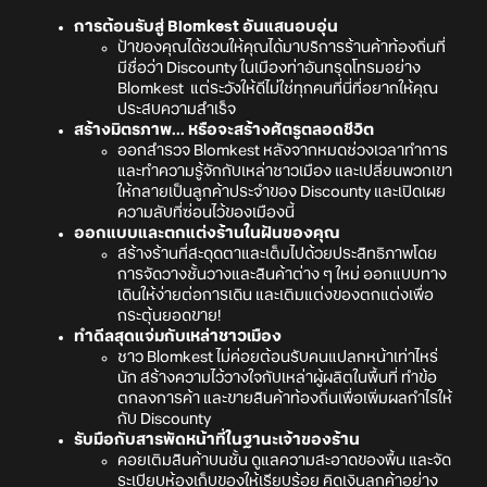
การต้อนรับสู่ Blomkest อันแสนอบอุ่น
ป้าของคุณได้ชวนให้คุณได้มาบริการร้านค้าท้องถิ่นที่
มีชื่อว่า Discounty ในเมืองท่าอันทรุดโทรมอย่าง
Blomkest แต่ระวังให้ดีไม่ใช่ทุกคนที่นี่ที่อยากให้คุณ
ประสบความสำเร็จ
สร้างมิตรภาพ... หรือจะสร้างศัตรูตลอดชีวิต
ออกสำรวจ Blomkest หลังจากหมดช่วงเวลาทำการ
และทำความรู้จักกับเหล่าชาวเมือง และเปลี่ยนพวกเขา
ให้กลายเป็นลูกค้าประจำของ Discounty และเปิดเผย
ความลับที่ซ่อนไว้ของเมืองนี้
ออกแบบและตกแต่งร้านในฝันของคุณ
สร้างร้านที่สะดุดตาและเต็มไปด้วยประสิทธิภาพโดย
การจัดวางชั้นวางและสินค้าต่าง ๆ ใหม่ ออกแบบทาง
เดินให้ง่ายต่อการเดิน และเติมแต่งของตกแต่งเพื่อ
กระตุ้นยอดขาย!
ทำดีลสุดแจ่มกับเหล่าชาวเมือง
ชาว Blomkest ไม่ค่อยต้อนรับคนแปลกหน้าเท่าไหร่
นัก สร้างความไว้วางใจกับเหล่าผู้ผลิตในพื้นที่ ทำข้อ
ตกลงการค้า และขายสินค้าท้องถิ่นเพื่อเพิ่มผลกำไรให้
กับ Discounty
รับมือกับสารพัดหน้าที่ในฐานะเจ้าของร้าน
คอยเติมสินค้าบนชั้น ดูแลความสะอาดของพื้น และจัด
ระเบียบห้องเก็บของให้เรียบร้อย คิดเงินลูกค้าอย่าง