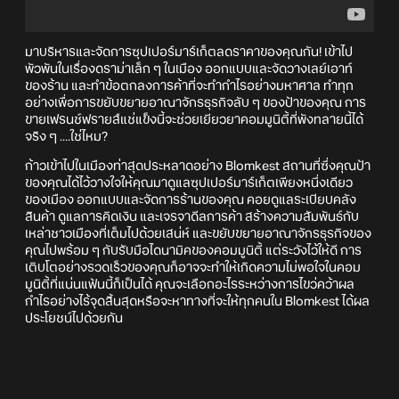
มาบริหารและจัดการซุปเปอร์มาร์เก็ตลดราคาของคุณกัน! เข้าไป
พัวพันในเรื่องดราม่าเล็ก ๆ ในเมือง ออกแบบและจัดวางเลย์เอาท์
ของร้าน และทำข้อตกลงการค้าที่จะทำกำไรอย่างมหาศาล ทำทุก
อย่างเพื่อการขยับขยายอาณาจักรธุรกิจลับ ๆ ของป้าของคุณ การ
ขายเฟรนช์ฟรายส์แช่แข็งนี้จะช่วยเยียวยาคอมมูนิตี้ที่พังทลายนี้ได้
จริง ๆ ....ใช่ไหม?
ก้าวเข้าไปในเมืองท่าสุดประหลาดอย่าง Blomkest สถานที่ซึ่งคุณป้า
ของคุณได้ไว้วางใจให้คุณมาดูแลซุปเปอร์มาร์เก็ตเพียงหนึ่งเดียว
ของเมือง ออกแบบและจัดการร้านของคุณ คอยดูแลระเบียบคลัง
สินค้า ดูแลการคิดเงิน และเจรจาดีลการค้า สร้างความสัมพันธ์กับ
เหล่าชาวเมืองที่เต็มไปด้วยเสน่ห์ และขยับขยายอาณาจักรธุรกิจของ
คุณไปพร้อม ๆ กับรับมือไดนามิคของคอมมูนิตี้ แต่ระวังไว้ให้ดี การ
เติบโตอย่างรวดเร็วของคุณก็อาจจะทำให้เกิดความไม่พอใจในคอม
มูนิตี้ที่แน่นแฟ้นนี้ก็เป็นได้ คุณจะเลือกอะไรระหว่างการไขว่คว้าผล
กำไรอย่างไร้จุดสิ้นสุดหรือจะหาทางที่จะให้ทุกคนใน Blomkest ได้ผล
ประโยชน์ไปด้วยกัน