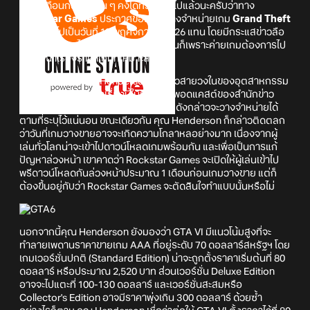
หลายเดือนก่อน เพื่อน ๆ คงได้ทราบกันไปแล้วนะครับว่าทาง
Rockstar Games
ประกาศขอเลื่อนวางจำหน่ายเกม
Grand Theft
Auto VI
ไปเป็นวันที่ 19 พฤศจิกายน 2026 แทน โดยมีกระแสข่าวลือ
ออกมาในเวลาไล่เลี่ยอีกว่าสาเหตุที่เลื่อนก็เพราะค่ายเกมต้องการไป
พิจารณาเรื่องราคาเกมที่เหมาะสมก่อน
ทว่าล่าสุดคุณ Tom Henderson นักข่าวสายวงในของอุตสาหกรรม
เกมก็ได้ออกมาพูดถึงเรื่องนี้ในรายการพอดแคสต์ของสำนักข่าว
Insider Gaming ด้วยความมั่นใจว่าเกมดังกล่าวจะวางจำหน่ายได้
ตามที่ระบุไว้แน่นอน ขณะเดียวกัน คุณ Henderson ก็กล่าวติดตลก
ว่าวันที่เกมวางขายอาจจะเกิดความโกลาหลอย่างมาก เนื่องจากผู้
เล่นทั่วโลกน่าจะเข้าไปดาวน์โหลดเกมพร้อมกัน และเพื่อเป็นการแก้
ปัญหาล่วงหน้า เขาคาดว่า Rockstar Games จะเปิดให้ผู้เล่นเข้าไป
พรีดาวน์โหลดกันล่วงหน้าประมาณ 1 เดือนก่อนเกมวางขาย แต่ก็
ต้องขึ้นอยู่กับว่า Rockstar Games จะตัดสินใจทำแบบนั้นหรือไม่
นอกจากนี้คุณ Henderson ยังมองว่า GTA VI มีแนวโน้มสูงที่จะ
ทำลายเพดานราคาขายเกม AAA ที่อยู่ระดับ 70 ดอลลาร์สหรัฐฯ โดย
เกมเวอร์ชั่นปกติ (Standard Edition) น่าจะถูกตั้งราคาเริ่มต้นที่ 80
ดอลลาร์ หรือประมาณ 2,520 บาท ส่วนเวอร์ชั่น Deluxe Edition
อาจจะไปแตะที่ 100-130 ดอลลาร์ และเวอร์ชั่นสะสมหรือ
Collector's Edition อาจมีราคาพุ่งเกิน 300 ดอลลาร์ ด้วยซ้ำ