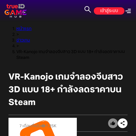
เข้าสู่ระบบ
หน้าแรก
>
ข่าวเกม
>
VR-Kanojo เกมจำลองจีบสาว 3D แบบ 18+ กำลังลดราคาบน
Steam
VR-Kanojo เกมจำลองจีบสาว
3D แบบ 18+ กำลังลดราคาบน
Steam
Online Station
7 เดือนที่แล้ว
1.25K