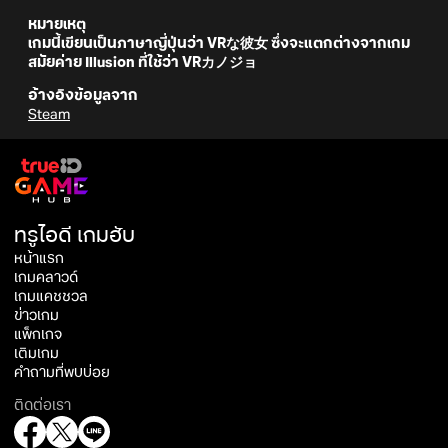
หมายเหตุ
เกมนี้เขียนเป็นภาษาญี่ปุ่นว่า VRな彼女 ซึ่งจะแตกต่างจากเกม
สมัยค่าย Illusion ที่ใช้ว่า VRカノジョ
อ้างอิงข้อมูลจาก
Steam
ทรูไอดี เกมฮับ
หน้าแรก
เกมคลาวด์
เกมแคชชวล
ข่าวเกม
แพ็กเกจ
เติมเกม
คำถามที่พบบ่อย
ติดต่อเรา