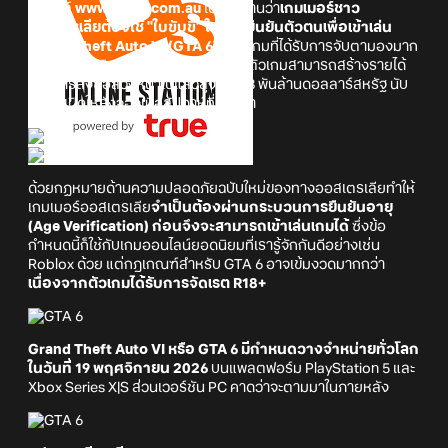
เว็บไซต์
www.news.com.au
ได้รายงานว่า
เกมเมอร์ชาว
ออสเตรเลียต้องใช้
"ใบขับขี่"
ในการยืนยันตัวตนเพื่อเข้าเล่น
Grand Theft Auto VI
(GTA 6)
นี่คือเกมที่ได้รับการจับตามองมาก
ที่สุดในประวัติศาสตร์ โดยมีรายงานว่าตัวเกมสามารถสร้างรายได้
จากการสั่งซื้อล่วงหน้าไปแล้วสูงถึง 5.8 พันล้านดอลลาร์สหรัฐ นับ
ตั้งแต่เปิดให้สั่งจองเมื่อสัปดาห์ที่ผ่านมา
ด้วยกฏหมายด้านความปลอดภัยฉบับใหม่ของทางออสเตรเลียทำให้
เกมเมอร์ออสเตรเลีย
จำเป็นต้องผ่านกระบวนการยืนยันอายุ
(Age Verification) ก่อนจึงจะสามารถเข้าเล่นเกมได้
ซึ่งข้อ
กำหนดนี้ก็ใช้กับเกมออนไลน์ยอดนิยมที่เรารู้จักกันดีอย่างเช่น
Roblox ด้วย แต่กฎเกณฑ์สำหรับ GTA 6 อาจเข้มงวดมากกว่า
เนื่องจากตัวเกมได้รับการจัดเรต R18+
Grand Theft Auto VI หรือ GTA 6 มีกำหนดวางจำหน่ายทั่วโลก
ในวันที่ 19 พฤศจิกายน 2026
บนแพลตฟอร์ม PlayStation 5 และ
Xbox Series X|S ส่วนเวอร์ชัน PC คาดว่าจะตามมาในภายหลัง