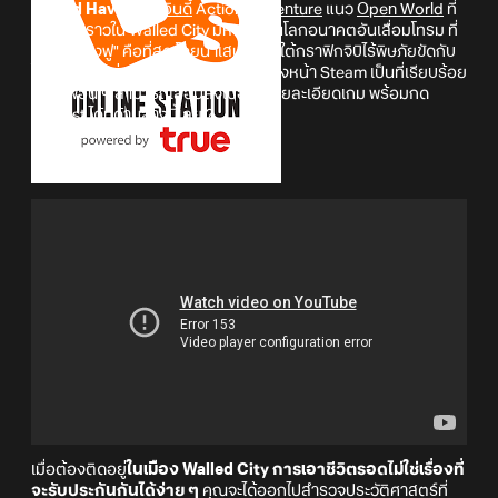
Walled Haven
เกมอินดี้
Action
Adventure
แนว
Open World
ที่
เล่าเรื่องราวใน Walled City มหานครในโลกอนาคตอันเสื่อมโทรม ที่
"วรยุทธ์กังฟู" คือที่สุด โดยนำเสนอภายใต้กราฟิกจิบิไร้พิษภัยขัดกับ
โทนเกมสุดหม่นหมอง จาก Oni Craft ลงหน้า Steam เป็นที่เรียบร้อย
แล้ว เพื่อน ๆ สามารถเลื่อนลงไปอ่านรายละเอียดเกม พร้อมกด
Wishlist ได้ที่ด้านล่างนี้เลย!?
Walled Haven
เมื่อต้องติดอยู่
ในเมือง Walled City
การเอาชีวิตรอดไม่ใช่เรื่องที่
จะรับประกันกันได้ง่าย ๆ
คุณจะได้ออกไปสำรวจประวัติศาสตร์ที่