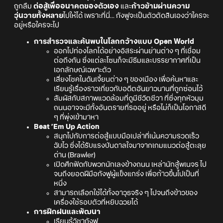
ถูกลืม
ต่อสู้เพื่ออนาคตของตัวเอง
และ
ก้าวข้ามผ่านความ
วุ่นวายทั้งหลาย
ไปให้ได้ เพราะที่นี่... กังฟูจะเป็นตัวตัดสินเองว่าใครจะ
อยู่หรือใครจะไป
การสำรวจและค้นพบในโลกกว้างแบบ Open World
ออกไปท่องโลกได้อย่างอิสระผ่านย่านต่าง ๆ ที่เชื่อม
ต่อถึงกัน ซึ่งแต่ละโซนก็จะมีธีมและบรรยากาศที่เป็น
เอกลักษณ์เฉพาะตัว
เสี่ยงโชคในดันเจี้ยนต่าง ๆ ของเมือง เพื่อค้นหาและ
เรียนรู้เรื่องราวเกี่ยวกับอดีตอันยาวนานที่ถูกซ่อนไว้
สัมผัสกับสภาพแวดล้อมที่ดูมีชีวิตชีวา ที่ซึ่งทุกหัวมุม
ถนนอาจจะมีทั้งอันตรายที่รออยู่ หรือไม่ก็เป็นโอกาสดี
ๆ ที่พุ่งเข้ามาหา
Beat ’Em Up Action
สนุกไปกับการต่อสู้แบบมือเปล่าที่เน้นความรวดเร็ว
ฉับไว ซึ่งได้รับแรงบันดาลใจมาจากเกมแนวต่อสู้ตะลุย
ด่าน (Brawler)
เปิดศึกฟัดกับพวกนักเลงข้างถนน เหล่านักสู้พเนจร ไป
จนถึงยอดฝีมือกังฟูผู้แข็งแกร่ง เพื่อก้าวขึ้นไปเป็นที่
หนึ่ง
สามารถเลือกใช้ได้ทั้งอาวุธจริง ๆ ไปจนถึงข้าวของ
เครื่องใช้รอบตัวที่หยิบฉวยได้
การฝึกฝนและพัฒนา
เรียนรู้วิชากังฟู