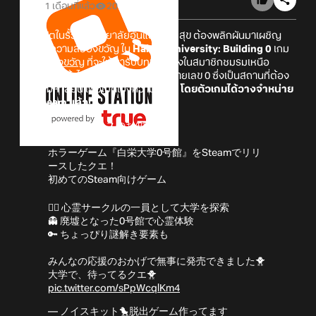
1 เดือนที่แล้ว
20
จากชีวิตในรั้วมหาวิทยาลัยอันแสนสงบสุข ต้องพลิกผันมาเผชิญ
หน้ากับความสยองขวัญ ใน
Hakuei University: Building 0
เกม
อินดี้สยองขวัญ
ที่จะให้เรารับบทเป็นหนึ่งในสมาชิกชมรมเหนือ
ธรรมชาติ เข้าไปสำรวจอาคารเรียนหมายเลข 0 ซึ่งเป็นสถานที่ต้อง
ห้ามในมหาลัยนี้ เพื่อเปิดโปงความจริง...
โดยตัวเกมได้วางจำหน่าย
บน Steam แล้ว!
✨新作リリースのお知らせ🐤
ホラーゲーム『白栄大学0号館』をSteamでリリ
ースしたクエ！
初めてのSteam向けゲーム
🏃‍♂️ 心霊サークルの一員として大学を探索
👻 廃墟となった0号館で心霊体験
🔑 ちょっぴり謎解き要素も
みんなの応援のおかげで無事に発売できました🐥
大学で、待ってるクエ🐥
pic.twitter.com/sPpWcqlKm4
— ノイスキット🐤脱出ゲーム作ってます