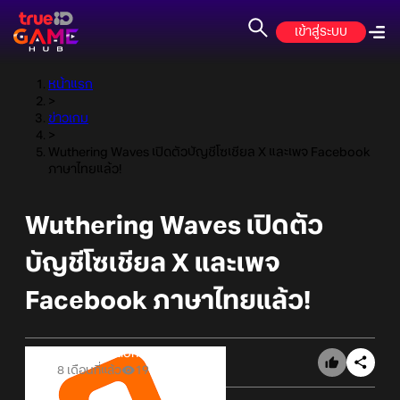
เข้าสู่ระบบ
หน้าแรก
>
ข่าวเกม
>
Wuthering Waves เปิดตัวบัญชีโซเชียล X และเพจ Facebook
ภาษาไทยแล้ว!
Wuthering Waves เปิดตัว
บัญชีโซเชียล X และเพจ
Facebook ภาษาไทยแล้ว!
Online Station
8 เดือนที่แล้ว
19