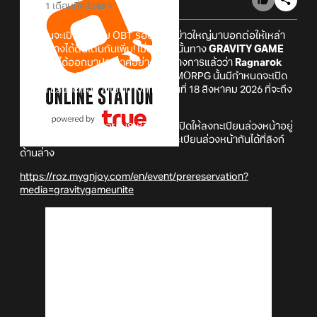
1 เดือนที่แล้ว
9
ยังไม่ทันจะเปิดทดสอบ OBT รอบ 2 ก็มีข่าวใหญ่มาบอกต่อให้เหล่า
นักเดินทางได้ตื่นเต้นกันเพิ่ม! เมื่อล่าสุดนั้นทาง
GRAVITY GAME
UNITE
ก็ได้ออกมาประกาศอย่างเป็นทางการแล้วว่า
Ragnarok
Zero: Global
เกม Ragnarok แนว MMORPG นั้นมีกำหนดจะเปิด
Grand Launch อย่างเป็นทางการในวันที่ 18 สิงหาคม 2026 ที่จะถึง
นี้!
และในตอนนี้ตัวเกมก็อยู่ในระหว่างการเปิดให้ลงทะเบียนล่วงหน้าอยู่
ด้วย ซึ่งใครที่สนใจก็สามารถเข้าไปลงทะเบียนล่วงหน้ากันได้ที่ลิงก์
ด้านล่าง
https://roz.mygnjoy.com/en/event/prereservation?
media=gravitygameunite