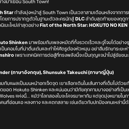
นทางมาเยือน South Town!
th Star
กำลังมุ่งหน้าสู่ South Town เป็นเวลาสามเดือนหลังจากการเ
! โดยการปรากฏตัวในฐานะตัวละครนักสู้
DLC
ลำดับสุดท้ายของฤดูก
ิเมะใหม่ล่าสุดอย่าง
Fist of the North Star: HOKUTO NO KEN
uto Shinken
มาพร้อมกับเพลงหมัดที่ทั้งรวดเร็วและจู่โจมได้อย่า
ป็นคอมโบที่น่าตื่นเต้นและทำให้ศัตรูต้องหัวหมุน อย่าลืมรักษาระยะห
nshiro
เพราะเทคนิคการต่อสู้ที่ทรงพลังนี้จะเป็นกุญแจนำไปสู่ชัยชนะ
xander (ภาษาอังกฤษ), Shunsuke Takeuchi (ภาษาญี่ปุ่น)
้อมกับแผลเป็นบนหน้าอกเจ็ดจุด เขาเลือกเดินในเส้นทางที่เต็มไปด้ว
สุดยอด Hokuto Shinken และแน่นอนว่ามีภัยคุกคามบางอย่างที่เป็น
Wolves แห่งนี้... แม้ว่าโลกสองใบจะโคจรมาหากัน แต่จุดมุ่งหมายใน
บทุกคนที่อ่อนแอ หลงทาง และแตกสลาย เช่นเดียวกับปกป้องคนเหล่านี้ด้