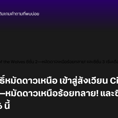
ติมเกม
คำถามที่พบบ่อย
ty of the Wolves ซีซั่น 2—หมัดดาวเหนือร้อยทลาย! และซีซั่น 3 เริ่ม
ิ์หมัดดาวเหนือ เข้าสู่สังเวียน C
—หมัดดาวเหนือร้อยทลาย! และซีซั
นี้