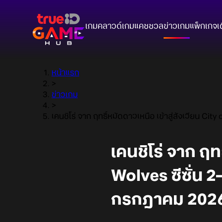
เกมคลาวด์
เกมแคชชวล
ข่าวเกม
แพ็กเกจ
เ
หน้าแรก
>
ข่าวเกม
>
เคนชิโร่ จาก ฤทธิ์หมัดดาวเหนือ เข้าสู่สังเวียน Ci
เคนชิโร่ จาก ฤทธ
Wolves ซีซั่น 2
กรกฎาคม 2026 