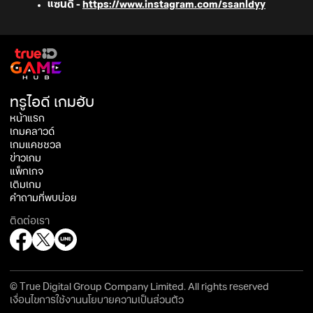
แซนดี้ -
https://www.instagram.com/ssanldyy
ทรูไอดี เกมฮับ
หน้าแรก
เกมคลาวด์
เกมแคชชวล
ข่าวเกม
แพ็กเกจ
เติมเกม
คำถามที่พบบ่อย
ติดต่อเรา
© True Digital Group Company Limited. All rights reserved
เงื่อนไขการใช้งาน
นโยบายความเป็นส่วนตัว