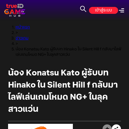
เข้าสู่ระบบ
หน้าแรก
>
ข่าวเกม
>
น้อง Konatsu Kato ผู้รับบท Hinako ใน Silent Hill f กลับมาไลฟ์
เล่นเกมโหมด NG+ ในลุคสาวแว่น
น้อง Konatsu Kato ผู้รับบท
Hinako ใน Silent Hill f กลับมา
ไลฟ์เล่นเกมโหมด NG+ ในลุค
สาวแว่น
Online Station