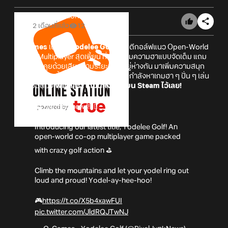
Online Station
2 เดือนที่แล้ว
12
Q-Games
เปิดตัว
Yodelee Golf
เกม ตีกอล์ฟแนว Open-World
Co-op Multiplayer สุดเพี้ยน ที่มาพร้อมความฮาแบบจัดเต็ม แถม
ยังมีระบบคุยด้วยเสียงตามระยะที่เราอยู่ห่างกัน มาเพิ่มความสนุก
และความป่วนขึ้นไปอีก บอกเลยว่าใครที่กำลังหาเกมฮา ๆ ปั่น ๆ เล่น
กับเพื่อนต้อง
Wishlist เกมนี้ลงลิสต์บน Steam ไว้เลย!
⛰️Tee-rific news!🏌️‍♂️
Introducing our latest title, Yodelee Golf! An
open-world co-op multiplayer game packed
with crazy golf action ⛳
Climb the mountains and let your yodel ring out
loud and proud! Yodel-ay-hee-hoo!
🎮
https://t.co/X5b4xawFUI
pic.twitter.com/JldRQJTwNJ