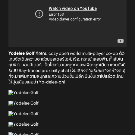
Yodelee Golf
คือเกม cozy open world multi-player co-op ตัว
เกมจัดเต็มความฮาด้วยมอเตอร์ไซค์, เรือ, กระเช้าลอยฟ้า, ถ้ำลับใน
หุบเขา, มอนสเตอร์, เป็ดไขลาน และลูกกอล์ฟเพียงลูกเดียว แถมยังมี
ระบบ Ray-traced proximity chat (จับเสียงตามระยะทางที่ห่างกัน)
ที่จะมาเพิ่มความสนุกและความป่วนขึ้นไปอีก ปีนขึ้นเขาไปแล้วตะโกน
ให้สุดเสียงเลยว่า Yo-delee-oh!