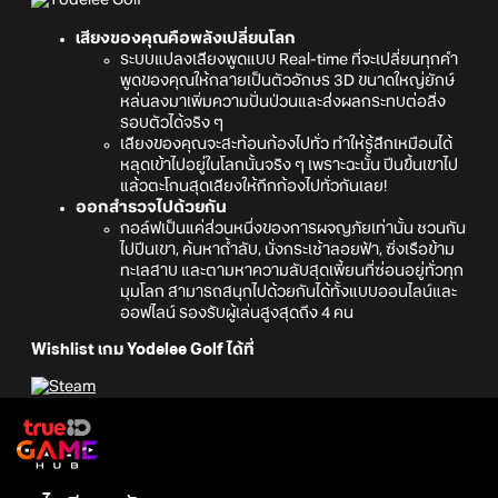
เสียงของคุณคือพลังเปลี่ยนโลก
ระบบแปลงเสียงพูดแบบ Real-time ที่จะเปลี่ยนทุกคำ
พูดของคุณให้กลายเป็นตัวอักษร 3D ขนาดใหญ่ยักษ์
หล่นลงมาเพิ่มความปั่นป่วนและส่งผลกระทบต่อสิ่ง
รอบตัวได้จริง ๆ
เสียงของคุณจะสะท้อนก้องไปทั่ว ทำให้รู้สึกเหมือนได้
หลุดเข้าไปอยู่ในโลกนั้นจริง ๆ เพราะฉะนั้น ปีนขึ้นเขาไป
แล้วตะโกนสุดเสียงให้กึกก้องไปทั่วกันเลย!
ออกสำรวจไปด้วยกัน
กอล์ฟเป็นแค่ส่วนหนึ่งของการผจญภัยเท่านั้น ชวนกัน
ไปปีนเขา, ค้นหาถ้ำลับ, นั่งกระเช้าลอยฟ้า, ซิ่งเรือข้าม
ทะเลสาบ และตามหาความลับสุดเพี้ยนที่ซ่อนอยู่ทั่วทุก
มุมโลก สามารถสนุกไปด้วยกันได้ทั้งแบบออนไลน์และ
ออฟไลน์ รองรับผู้เล่นสูงสุดถึง 4 คน
Wishlist เกม Yodelee Golf ได้ที่