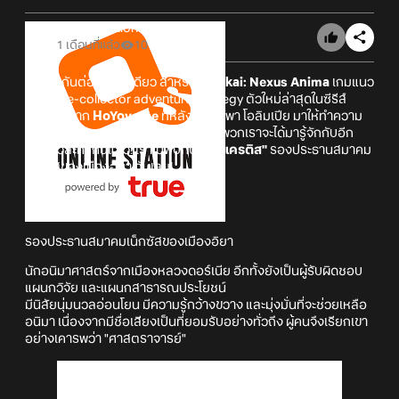
Online Station
1 เดือนที่แล้ว
10
อัปเดตกันต่อรัว ๆ ทีเดียว สำหรับ
Honkai: Nexus Anima
เกมแนว
creature-collector adventure strategy ตัวใหม่ล่าสุดในซีรีส์
Honkai จาก
HoYoverse
ที่หลังจากได้พา โอลิมเปีย มาให้ทำความ
รู้จักกันไปก่อนหน้านี้ ตอนนี้ก็ถึงเวลาที่พวกเราจะได้มารู้จักกับอีก
หนึ่งตัวละครกันแล้ว! เราไปพบกับ
"ฮีโรเครติส"
รองประธานสมาคม
เน็กซัสของเมืองอิยา กันเลย!
ฮีโรเครติส
รองประธานสมาคมเน็กซัสของเมืองอิยา
นักอนิมาศาสตร์จากเมืองหลวงดอร์เนีย อีกทั้งยังเป็นผู้รับผิดชอบ
แผนกวิจัย และแผนกสาธารณประโยชน์
มีนิสัยนุ่มนวลอ่อนโยน มีความรู้กว้างขวาง และมุ่งมั่นที่จะช่วยเหลือ
อนิมา เนื่องจากมีชื่อเสียงเป็นที่ยอมรับอย่างทั่วถึง ผู้คนจึงเรียกเขา
อย่างเคารพว่า "ศาสตราจารย์"