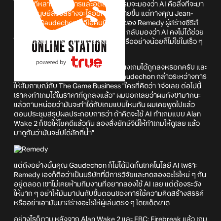
ในขณะที่หลาย ๆ วงการและอุตสาหกรรมจะมองว่า AI คือสิ่งที่จะมา
ช่วยให้มนุษย์สรรสร้างอะไรออกมาได้ง่ายขึ้น แต่ทางคุณ Jean-
Charles Gaudechon ซีอีโอคนปัจจุบันของ Remedy ผู้สร้างซีรีส์
Max Payne, Alan Wake, และ Control กลับมองว่า AI คงไม่ได้ช่วย
ให้เราใช้เงินในการทำเกมน้อยลงแน่ ๆ หรืออย่างน้อยก็ไม่ใช่ในเร็ว ๆ
นี้
"จุดยืนของผมคือ AI มันไม่ได้ช่วยให้สร้างเกมได้ถูกลงหรอกครับ และ
คงไม่ช่วยไปอีกนานเลยด้วยซ้ำ" คุณ Gaudechon กล่าวระหว่างการ
ให้สัมภาษณ์กับ The Game Business "ใครที่คิดว่า ‘เจ๋งเลย ต่อไปนี้
เราคงทำเกมได้ในราคาที่ถูกลงแล้ว" ผมบอกเลยว่าผมกังขามากนะ
แล้วถามหน่อยว่ามันจะทำได้กับเกมแบบไหนกัน ผมเคยพูดไปแล้ว
ตอนประชุมสรุปผลประกอบการว่า ถ้าคิดจะใช้ AI ทำเกมแบบ Alan
Wake 2 ก็ขอให้โชคดีแล้วกัน ลองสั่งยักษ์จีนี่ให้ทำเกมให้ดูเลย แล้ว
มาดูกันว่ามันจะไปได้สักกี่น้ำ”
แต่ถึงอย่างนั้นคุณ Gaudechon ก็ไม่ได้ปิดกั้นเทคโนโลยี AI เพราะ
Remedy เองก็ถือว่าเป็นบริษัทที่มีการวิจัยและทดลองอะไรใหม่ ๆ กัน
อยู่ตลอด เขาไม่เคยห้ามทีมงานที่อยากลองใช้ AI เลย แต่ต้องระวัง
ให้มาก ๆ อย่าให้มันมาปนกับขั้นตอนของการใช้ความคิดสร้างสรรค์
หรืออย่าเอามันมาสร้างอะไรให้ผู้เล่นตรง ๆ โดยเด็ดขาด
อย่างไรก็ตาม หลังจาก Alan Wake 2 และ FBC: Firebreak แล้ว เกม