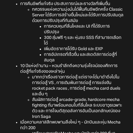
การคืนชีพที่แท้จริง ประสบการณ์และรางวัลที่เพิ่มขึ้น
ทศวรรษแห่งความมุ่งมั่นได้ฟื้นคืนชีพอีกครั้ง Classic
Server ได้รับการสร้างขึ้นใหม่และได้รับการปรับสมดุล
ด้วยการปรับปรุงที่ทันสมัย
การควบคุมที่ลื่นไหลและ UI ที่ได้รับการ
ปรับปรุง
300 สุ่มฟรี ๆ และ หุ่นรบ SSS ที่สามารถเลือก
ได้
เพิ่มอัตราการได้รับ Gold และ EXP
การอัปเกรดที่เร็วขึ้น และสเตตัสการต่อสู้ที่
สมดุล
10 ปีแห่งตำนาน – หวนรำลึกถึงความรุ่งโรจน์ของศึกการ
ต่อสู้ที่แท้จริงของเหล่าหุ่น
มากกว่าเรื่องราวการต่อสู้ แต่เราจะได้มาดำดิ่งไปใน
การต่อสู้ VS , การเดิมพันการต่อสู้ การแข่งขัน
rocket pack races , การต่อสู้ mecha card duels
และอื่น ๆ
สัมผัสการต่อสู้ arcade-grade, hardcore mecha
fighting ที่มาพร้อมคอมโบที่ลื่นไหล ระบบอาวุธเฉพาะ
ตัว และ การโจมตีสุดอลังการอันเป็นเอกลักษณ์ของ
Iron Saga
เมื่อความคลาสสิกพบพานสิ่งใหม่ ๆ - นักบินและหุ่น Mecha
กว่า 200