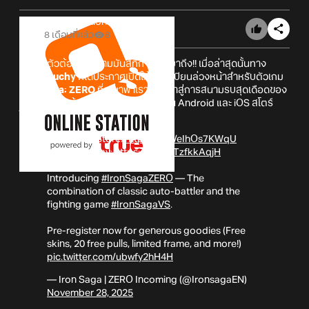
Online Station
8 เดือนที่แล้ว
8
เตรียมตัวต้อนรับความมันส์ที่กำลังจะมาถึง!! เมื่อล่าสุดนั้นทาง
Gameduchy
ก็ได้ประกาศเปิดให้ลงทะเบียนล่วงหน้าสำหรับตัวเกม
Iron Saga: ZERO
ที่จะมาพาเราก้าวเข้าสู่การสนามรบสุดเดือดของ
เหล่าหุ่นรบแล้วอย่างเป็นทางการทั้งบน Android และ iOS สโตร์
ไทย!
📌iOS App Store:
https://t.co/eIhOs7KWqU
📌Google Play:
https://t.co/pTzfkkAqjH
Introducing
#IronSagaZERO
— The
combination of classic auto-battler and the
fighting game
#IronSagaVS
.
Pre-register now for generous goodies (Free
skins, 20 free pulls, limited frame, and more!)
pic.twitter.com/ubwfy2hH4H
— Iron Saga | ZERO Incoming (@IronsagaEN)
November 28, 2025