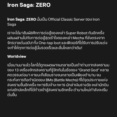
Iron Saga: ZERO
Iron Saga: ZERO
นั้นเป็น Official Classic Server ของ Iron
Saga
เราจะได้มาสัมผัสศึกการต่อสู้ของเหล่า Super Robot กันอีกครั้ง
ผสมผสานไปกับการต่อสู้สุดเร้าใจของเหล่า Mecha ที่ส่งตรงจาก
จักรวาลต้นฉบับ! ทั้ง One-tap loot และฟีเจอร์ที่ได้รับการปรับแต่ง
จะทำให้ทุกการต่อสู้นั้นรวดเร็วและลื่นไหลกว่าเดิม!
Worldview
เมื่อนานมาแล้ว โลกได้ถูกแผดเผาจนกลายเป็นเถ้าถ่านจากสงครามม
ของ 13 เครื่องจักรสงครามที่รู้จักกันในชื่อของ “Grand God” หลาย
ศตวรรษต่อมา หายนะก็เลือนรางจนกลายเป็นเพียงตำนาน จน
กระทั่งการถือกำเนิดของ BMs (Battle Mechs) ที่ได้จุดประกายแห่ง
สงครามขึ้นอีกครั้ง ทหารรับจ้าง ทหาร นักล่าเงินรางวัล เหล่านักบิน
แห่งยักษ์เหล็กก็ได้ก้าวเข้าสู่สงครามอีกครั้ง ตำนานใหม่กำลังจะเริ่ม
ต้นขึ้น