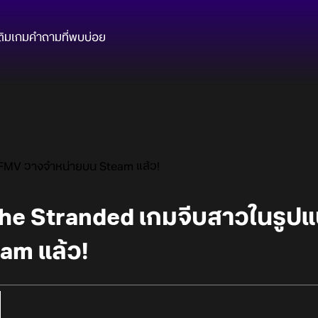
ติมเกม
คำถามที่พบบ่อย
 FMV วางจำหน่ายบน Steam แล้ว!
the Stranded เกมจีบสาวในรูป
am แล้ว!