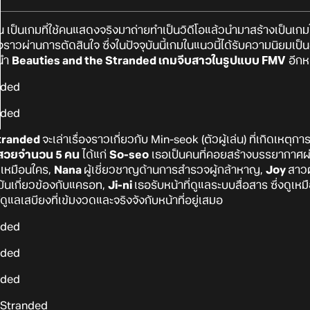
้น เป็นเกมที่ใช้คนแสดงจริงมาถ่ายทำเป็นวิดีโอแล้วนำมาสร้างเป็นเกมใ
องราวผ่านการตัดสินใจ ซึ่งในปัจจุบันนี้เกมในแนวนี้ได้รับความนิยมเ
ะนำ
Beauties and the Stranded
เกมจีบสาวในรูปแบบ FMV
อีกหน
Stranded
จะเล่าเรื่องราวเกี่ยวกับ Min-seok (ตัวผู้เล่น) ที่เกิดเหต
สวยจำนวน 5 คน
ได้แก่
So-seo
เธอเป็นคนที่คอยสร้างบรรยากาศผ่
เหมือนใคร,
Nana
ผู้เชี่ยวชาญด้านการสำรวจผู้กล้าหาญ,
Joy
สาวผ
ันเกี่ยวข้องกับแครอท,
Ji-ni
เธอรับหน้าที่ดูแลระบบสื่อสาร ซึ่งดู
ู้ดูแลเสบียงที่เข้มงวดและจริงจังกับหน้าที่อยู่เสมอ