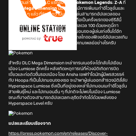
มีรายงานล่าสุดว่า DLC แรกของเกม
Pokemon Legends: Z-A
ที่
มีชื่อว่า
Mega Dimension
นอกจากจะมีการเพิ่มเมก้าอีโวลูชั่นและ
มิชชั่นใหม่ ๆ แล้ว ที่พิเศษกว่านั้นก็คือผู้เล่นสามารถอัปเลเวลของ
โปเกมอนของตัวเองให้เกิน 100 ได้แล้ว ถือเป็นครั้งแรกของซีรีส์นี้
เลย ซึ่งเดิมทีนั้นโปเกมอนจะมีขีดจำกัดที่เลเวล 100 ด้วยเหตุนี้กา
รอัปเลเวลทะลุเพดานเดิมก็จะทำให้โปเกมอนของผู้เล่นเก่งขึ้นได้อีก
นั่นเอง ทว่ายังไม่มีข้อมูลระบุเพิ่มเติมว่ากลไกของฟีเจอร์อัปเลเวลเกิน
100 จะมีการปรับสมดุลต่อภาพรวมของเกมเพลย์อย่างไรครับ
สำหรับ DLC Mega Dimension เหล่าเทรนเนอร์จะได้กลับไปเยือน
เมือง Lumiose อีกครั้ง หลังเกิดเหตุการณ์ที่ห้วงมิติเกิดการบิด
เบี้ยวและก่อตัวขึ้นรอบเมือง โดย Ansha เชฟทำโดนัทผู้มีพรสวรรค์
กับ Hoopa ที่เป็นโปเกมอนของเธอ จะนำพาผู้เล่นออกสำรวจมิติลี้ลับ
Hyperspace Lumiose ซึ่งเป็นที่อยู่ของเหล่าโปเกมอนเมก้าอีโวลูชั่น
สายพันธุ์ใหม่ และโปเกมอนอื่น ๆ ที่ปกติจะไม่พบในเมือง Lumiose
ขณะที่บางตัวจะสามารถอัปเลเวลทะลุขีดจำกัดได้ด้วยพลังของ
Hyperspace Level ครับ
แปลและเรียบเรียงจาก
https://press.pokemon.com/en/releases/Discover-