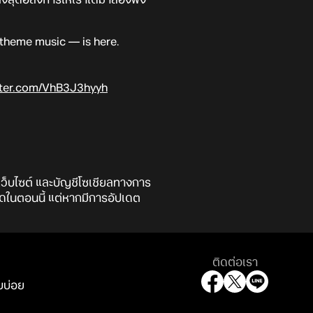
theme music — is here.
tter.com/VhB3J3hyyh
เว็บไซต์ และบัญชีโซเชียลทางการ
ใดในตอนนี้ แต่หากมีการอัปเดต
ติดต่อเรา
บบ่อย