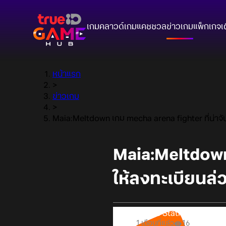
เกมคลาวด์
เกมแคชชวล
ข่าวเกม
แพ็กเกจ
เ
หน้าแรก
>
ข่าวเกม
>
Maia:Meltdown เกม mecha arena fighter ที่น่าจ
Maia:Meltdown 
ให้ลงทะเบียนล่
Online Station
1 เดือนที่แล้ว
16