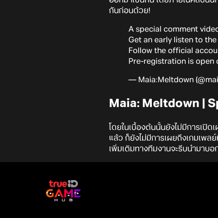
กันก่อนด้วย!
A special comment vide
Get an early listen to th
Follow the official accoun
Pre-registration is open o
— Maia:Meltdown (@ma
Maia: Meltdown | S
โดยในเบื้องต้นนั้นยังไม่มีการเป
แล้ว ก็ยังไม่มีการเผยถึงเกมเพล
เพิ่มเติมทางทีมงานจะรีบนำมาบอก