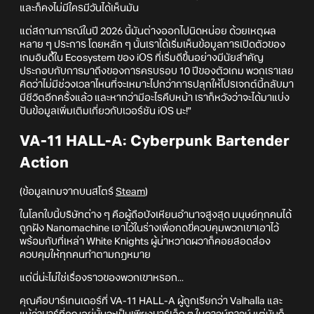
และก็คงไม่มีใครมีวันได้เห็นมัน
แต่สถานการณ์ในปี 2026 นี้มันต่างออกไปนิดหน่อย ด้วยเหตุผล
หลาย ๆ ประการ โดยหลัก ๆ นั้นเราได้เริ่มเห็นข้อมูลการเปิดตัวของ
เกมอินดี้้ใน Ecosystem ของ iOS ที่เริ่มดีขึ้นอย่างมีนัยสำคัญ
ประกอบกับการมาถึงของการครบรอบ 10 ปีของตัวเกม พวกเราเลย
คิดว่าไม่มีช่วงเวลาไหนที่จะเหมาะไปกว่าการปลุกให้โปรเจกต์นี้กลับมา
มีชีวิตอีกครั้งแล้ว และหากว่ามีอะไรคืบหน้า เราก็หวังว่าจะได้มาแบ่ง
ปันข้อมูลเพิ่มเติมเกี่ยวกับเวอร์ชัน iOS นะ!"
VA-11 HALL-A: Cyberpunk Bartender
Action
(ข้อมูลเกมจากบนสโตร์
Steam
)
ในโลกใบนี้บริษัทต่าง ๆ คือผู้ถือบังเหียนอำนาจสูงสุด มนุษย์ทุกคนได้
ถูกฝัง Nanomachine เอาไว้ในร่างเพื่อกดขี่ควบคุมพวกเขาเอาไว้
พร้อมกับที่เหล่า White Knights ผู้น่าหวาดผวาก็คอยสอดส่อง
ควบคุมให้ทุกคนทำตามกฎหมาย
แต่นี่น่ะไม่ใช่เรื่องราวของพวกเขาหรอก...
คุณคือบาร์เทนเดอร์ที่ VA-11 HALL-A ผู้ถูกเรียกว่า Valhalla และ