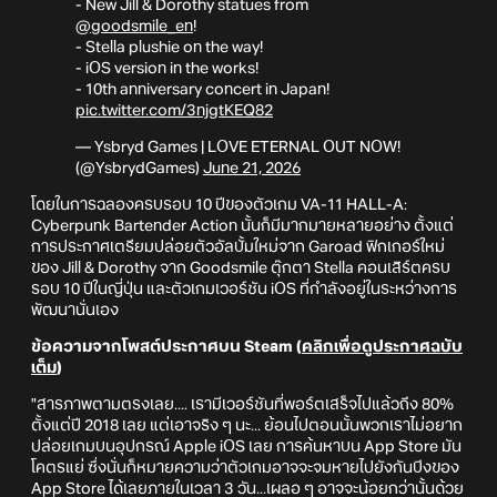
- New Jill & Dorothy statues from
@goodsmile_en
!
- Stella plushie on the way!
- iOS version in the works!
- 10th anniversary concert in Japan!
pic.twitter.com/3njgtKEQ82
— Ysbryd Games | LOVE ETERNAL OUT NOW!
(@YsbrydGames)
June 21, 2026
โดยในการฉลองครบรอบ 10 ปีของตัวเกม VA-11 HALL-A:
Cyberpunk Bartender Action นั้นก็มีมากมายหลายอย่าง ตั้งแต่
การประกาศเตรียมปล่อยตัวอัลบั้มใหม่จาก Garoad ฟิกเกอร์ใหม่
ของ Jill & Dorothy จาก Goodsmile ตุ๊กตา Stella คอนเสิร์ตครบ
รอบ 10 ปีในญี่ปุ่น และตัวเกมเวอร์ชัน iOS ที่กำลังอยู่ในระหว่างการ
พัฒนานั่นเอง
ข้อความจากโพสต์ประกาศบน Steam (
คลิกเพื่อดูประกาศฉบับ
เต็ม
)
"สารภาพตามตรงเลย.... เรามีเวอร์ชันที่พอร์ตเสร็จไปแล้วถึง 80%
ตั้งแต่ปี 2018 เลย แต่เอาจริง ๆ นะ... ย้อนไปตอนนั้นพวกเราไม่อยาก
ปล่อยเกมบนอุปกรณ์ Apple iOS เลย การค้นหาบน App Store มัน
โคตรแย่ ซึ่งนั่นก็หมายความว่าตัวเกมอาจจะจมหายไปยังกันบึงของ
App Store ได้เลยภายในเวลา 3 วัน...เผลอ ๆ อาจจะน้อยกว่านั้นด้วย