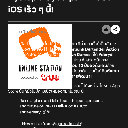
iOS เร็ว ๆ นี้!
Online Station
1 เดือนที่แล้ว
14
ย้อนไปเมื่อ 10 ปีที่แล้ว ในวันที่ 21 มิถุนายน ที่ผ่านมานั้นก็เป็นวันวาง
จำหน่ายของเกม
VA-11 Hall-A: Cyberpunk Bartender Action
ซึ่งเป็นผลงานเกมจากผู้พัฒนา
Sukeban Games
ที่ได้
Ysbryd
Games และ PLAYISM
มาเป็นผู้จัดจำหน่าย ซึ่งล่าสุดนั้นทาง
Ysbryd Games ก็ได้มีการ
ฉลองครบรอบ 10 ปีของตัวเกม
ด้วย
การประกาศหลายอย่าง และหนึ่งในข่าวสุดน่าตื่นเต้นนั้นก็คือ
ตัวเกม
เวอร์ชัน iOS นั้นกำลังอยู่ในระหว่างการพัฒนา!
ทั้งนี้ในส่วนของกำหนดการวางจำหน่าย รวมไปถึงหน้าสโตร์บน App
Store นั้นก็ยังไม่มีการเปิดเผยออกมาในขณะนี้
Raise a glass and let's toast the past, present,
and future of VA-11 Hall-A on its 10th
anniversary! 🍸🎉
- New music from
@garoadmusic
!