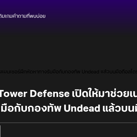
ติมเกม
คำถามที่พบบ่อย
แมนเซอร์ฝึกหัดหาทางรับมือกับกองทัพ Undead แล้วบนมือถือสโตร
ower Defense เปิดให้มาช่วยเ
บมือกับกองทัพ Undead แล้วบนม