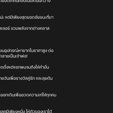
ยอดเทคนิคลับในโลกอันกว้าง
วน่ะ แต่มีเพียงสุดยอดชัยชนะที่มา
าฮีลเลอร์ รวมพลังจากต่างคลาส
ลี่ยนอุปกรณ์หายากในราคาสูง ต่อ
กลายเป็นเจ้าพ่อ!
ตตั้งแต่แรกพบจนถึงให้คำมั่น
วันเพื่อรางวัลคู่รัก และลุยดัน
 ออกเดินเพื่ออวดความเท่ให้ทุกคน
ุคมีเพียงหนึ่ง ให้ตัวของเราได้