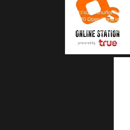
เรียกได้ว่าเป็นอีกเกมที่ถูกจับ
MMORPG
Open-World
ยุคใหม่
ระหว่างการเปิดทดสอบ CBT อยู่นั่
ประกาศเปิดตัว BABYMONSTER เกิร
ซึ่งนอกจากการประกาศเปิดตัวแล้วน
ทีมงานเผยว่าคลิปตัวเต็มนั้นจะมีการเป