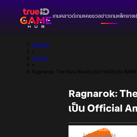
เกมคลาวด์
เกมแคชชวล
ข่าวเกม
แพ็กเกจ
เ
หน้าแรก
>
ข่าวเกม
>
Ragnarok: The New World ประกาศเปิดตัว BABYM
Ragnarok: Th
เป็น Official 
Online Station
2 เดือนที่แล้ว
36