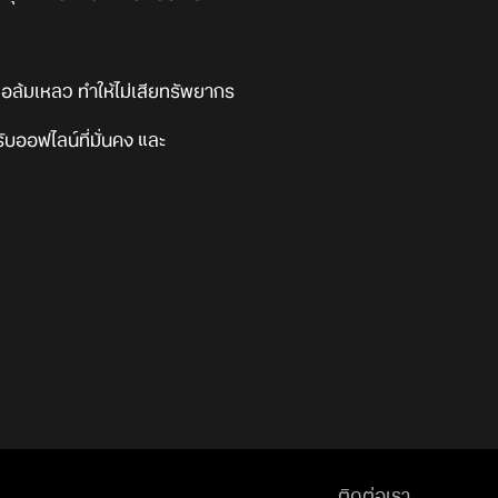
อล้มเหลว ทำให้ไม่เสียทรัพยากร
ับออฟไลน์ที่มั่นคง และ
ติดต่อเรา