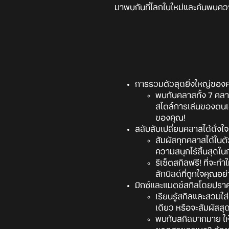
มาพบกันที่โลกใบใหม่และค้นพบความ
การรวมตัวสุดยิ่งใหญ่ของค
พบกับคลาสทั้ง 7 คลาส
สไตล์การเล่นของตนเอง
ของคุณ!
สลับสับเปลี่ยนคลาสได้ดั่งใจ
สัมผัสทุกคลาสได้ในตัว
ความสนุกไร้สิ้นสุดใน
รีเซ็ตสกิลฟรี! ที่จะ
สักบิลด์ที่ถูกใจคุณอย
มิกซ์และแมตช์สกิลโดยปราศ
เรียนรู้สกิลและสวมใ
เดียว หรือจะสัมผัสส
พบกับสกิลมากมาย ให้