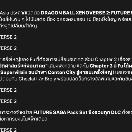
Asia ประกาศเปิดตัว
DRAGON BALL XENOVERSE 2: FUTURE SA
หม่ให้แฟน ๆ ได้มันส์ต่อเนื่อง ฉลองครบรอบ 10 ปีสุดยิ่งใหญ่ พร้อมเดิ
ึงจุดเปลี่ยนสำคัญ
รยิ่งใหญ่ของ Fu ที่ต้องการเปลี่ยนอนาคต ส่วน Chapter 2 เรื่องรา
วัติศาสตร์แห่งอนาคต”
เสี่ยงพังทลาย และใน
Chapter 3 นี้ Fu ได
Supervillain จนนำพา Conton City สู่หายนะครั้งใหญ่!
นอกจากนี
ได้โต้ตอบกับ Cheelai และ Broly พร้อมปลดล็อกรางวัลพิเศษและคัตซีนส
งมีการวางจำหน่าย
FUTURE SAGA Pack Set ซึ่งรวมทุก DLC
ตั้งแ
เนื้อหาครบจบในแพ็คเดียว!