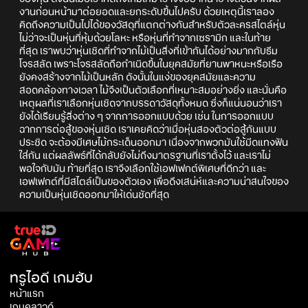
งานก่อนหน้ามาต่อยอดและยกระดับขึ้นไปครับ ด้วยเหตุนี้เราลอง
คิดถึงความเป็นไปได้ของวัสดุที่แตกต่างกันสำหรับตัวละครสไตล์หุ่น
ไม่ว่าจะเป็นหุ่นที่หุ้มด้วยโลหะ หรือหุ่นที่ทำจากเซรามิก และในท้าย
ที่สุด เราพบว่าหุ่นเชิดที่ทำจากไม้เป็นสิ่งที่เข้ากันได้อย่างมากกับธีม
โจรสลัด เพราะโจรสลัดถือกำเนิดขึ้นในยุคสมัยที่ยานพาหนะหรือเรือ
ยังคงสร้างจากไม้เป็นหลัก ดังนั้นในแง่ของยุคสมัยและความ
สอดคล้องทางเวลา ไม้จึงเป็นตัวเลือกที่เหมาะสมอย่างยิ่ง และนั่นคือ
เหตุผลที่เราเลือกหุ่นเชิดจากบรรดาวัสดุทั้งหมด ซึ่งก็แน่นอนว่าเรา
ยังได้เรียนรู้สิ่งต่าง ๆ จากการออกแบบด้วย เช่น ในการออกแบบ
ฉากการต่อสู้ของหุ่นเชิด เราเคยคิดว่าเมื่อหุ่นสองตัวต่อสู้กันแบบ
ประชิด จะต้องมีเศษไม้กระเด็นออกมา เนื่องจากพวกมันใช้มีดแทงฟัน
ใส่กัน แต่ผลลัพธ์ที่ได้กลับยังไม่ถึงมาตรฐานที่เราตั้งไว้ และเราไม่
พอใจกับมัน ท้ายที่สุด เราจึงเลือกใช้เอฟเฟกต์พิเศษที่ดีกว่า และ
เอฟเฟกต์ที่มีสไตล์เป็นของตัวเอง เพื่อดึงเสน่ห์และความน่าสนใจของ
ความเป็นหุ่นเชิดออกมาให้เด่นชัดที่สุด
ทรูไอดี เกมฮับ
หน้าแรก
เกมคลาวด์