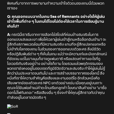
พิเศษที่มาจากการพยายามทำความเข้าใจตัวตนของเกมนี้ด้วยพวก
เราเอง
Q: คุณออกแบบฉากในเกม Sea of Remnants อย่างไรให้ผู้เล่น
เข้าใจพื้นที่ต่าง ๆ ในเกมได้โดยไม่ต้องใช้เวลาในการเรียนรู้นาน
เกินไป?
A:
กรณีนี้เราเริ่มจากการเลือกใช้สไตล์ที่ค่อนข้างสมจริงในการ
ออกแบบแสงและเงา เพื่อให้เวลาผู้เล่นเข้าสู่เกมหรือล็อกอินเข้ามา จะ
รู้สึกถึงสภาพแวดล้อมที่มีความสมจริง แทนที่จะรู้สึกแปลกแยกหรือ
ไม่เข้ากับโลกของเกม ในส่วนของการออกแบบตัวละคร สิ่งมีชีวิต
หรือปฏิสัมพันธ์ต่าง ๆ ที่เห็นในเกม แม้ว่าจะมีความเก๋และมีเอกลักษณ์
ที่ชัดเจน แต่ในบางมุมก็อาจดูแฟนตาซี หรือแสดงท่าทางอะไรที่ดู
โอเวอร์เกินจริงอยู่บ้าง อย่างไรก็ตาม โดยรวมแล้วพฤติกรรมของ
พวกเขายังคงอยู่ในขอบเขตที่ดูมีชีวิตชีวาและสมจริง ทำให้ผู้เล่นไม่รู้
สึกว่ามันประหลาดจนเกินไป และการสร้างบรรยากาศของโลกนี้ สิ่ง
หนึ่งที่เราให้ความสำคัญคือเสียงและงานออดิโอ อีกส่วนหนึ่งคือ
เสียงพากย์ของตัวละคร NPC ยกตัวอย่างเช่น เมื่อคุณอยู่บนเกาะ
คุณจะได้ยินพ่อค้าแม่ค้าตะโกนเรียกลูกค้า โฆษณาสินค้าอย่าง “มาซื้อ
ดอกไม้ไฟกันเถอะ” หรือเสียงอื่น ๆ ซึ่งจะทำให้คุณรู้สึกราวกับว่าคุณ
กำลังอยู่ในตลาดนัดจริง ๆ