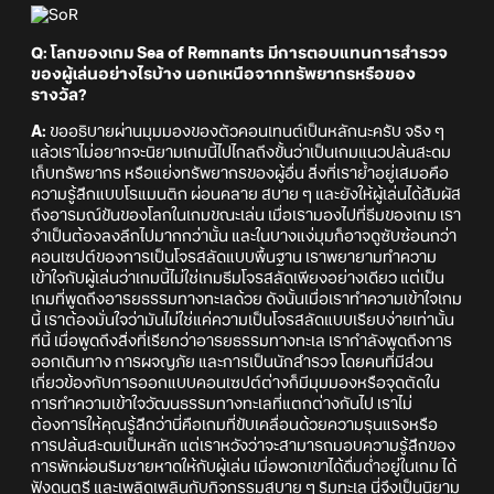
Q: โลกของเกม Sea of Remnants มีการตอบแทนการสำรวจ
ของผู้เล่นอย่างไรบ้าง นอกเหนือจากทรัพยากรหรือของ
รางวัล?
A:
ขออธิบายผ่านมุมมองของตัวคอนเทนต์เป็นหลักนะครับ จริง ๆ
แล้วเราไม่อยากจะนิยามเกมนี้ไปไกลถึงขั้นว่าเป็นเกมแนวปล้นสะดม
เก็บทรัพยากร หรือแย่งทรัพยากรของผู้อื่น สิ่งที่เราย้ำอยู่เสมอคือ
ความรู้สึกแบบโรแมนติก ผ่อนคลาย สบาย ๆ และยังให้ผู้เล่นได้สัมผัส
ถึงอารมณ์ขันของโลกในเกมขณะเล่น เมื่อเรามองไปที่ธีมของเกม เรา
จำเป็นต้องลงลึกไปมากกว่านั้น และในบางแง่มุมก็อาจดูซับซ้อนกว่า
คอนเซปต์ของการเป็นโจรสลัดแบบพื้นฐาน เราพยายามทำความ
เข้าใจกับผู้เล่นว่าเกมนี้ไม่ใช่เกมธีมโจรสลัดเพียงอย่างเดียว แต่เป็น
เกมที่พูดถึงอารยธรรมทางทะเลด้วย ดังนั้นเมื่อเราทำความเข้าใจเกม
นี้ เราต้องมั่นใจว่ามันไม่ใช่แค่ความเป็นโจรสลัดแบบเรียบง่ายเท่านั้น
ทีนี้ เมื่อพูดถึงสิ่งที่เรียกว่าอารยธรรมทางทะเล เรากำลังพูดถึงการ
ออกเดินทาง การผจญภัย และการเป็นนักสำรวจ โดยคนที่มีส่วน
เกี่ยวข้องกับการออกแบบคอนเซปต์ต่างก็มีมุมมองหรือจุดตัดใน
การทำความเข้าใจวัฒนธรรมทางทะเลที่แตกต่างกันไป เราไม่
ต้องการให้คุณรู้สึกว่านี่คือเกมที่ขับเคลื่อนด้วยความรุนแรงหรือ
การปล้นสะดมเป็นหลัก แต่เราหวังว่าจะสามารถมอบความรู้สึกของ
การพักผ่อนริมชายหาดให้กับผู้เล่น เมื่อพวกเขาได้ดื่มด่ำอยู่ในเกม ได้
ฟังดนตรี และเพลิดเพลินกับกิจกรรมสบาย ๆ ริมทะเล นี่จึงเป็นนิยาม