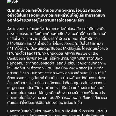
Q: เกมนี้มีตัวละครเป็นจำนวนมากถึงหลายร้อยตัว คุณมีวิธี
อย่างไรในการออกแบบตัวละครเหล่านั้นให้ผู้เล่นสามารถแยก
ออกได้ง่ายเวลาอยู่ในสถานการณ์จริงขณะเล่น?
A:
ต้องบอกว่าในแง่หนึ่ง ตัวละครหลักคือโจรสลัด แต่ในอีกแง่หนึ่ง
ร่างกายของเขากลับเป็นเหมือนหุ่นเชิด ซึ่งแนวคิดนี้ถือว่าเป็นภาพที่
น่าสนใจมาก และจากจุดนี้เอง เราก็พัฒนาต่อยอดให้มันมีความ
สร้างสรรค์และน่าสนใจยิ่งขึ้น ทั้งในแง่ของความเป็นโจรสลัด และ
การทำให้ความเป็นหุ่นเชิดดูน่าเชื่อถือสำหรับผู้เล่น โดยปกติแล้ว เมื่อ
เรานึกถึงโจรสลัด เรามักจะนึกถึงตัวละครจาก Pirates of the
Caribbean ที่มีฟันทอง และเสื้อผ้าหน้าผมที่ดูสกปรก ราวกับเพิ่ง
หลุดออกมาจากท้องของสัตว์ทะเลยักษ์ หรือบางคนอาจนึกถึงภาพ
โจรสลัดกับนกแก้วจากการ์ตูนเรื่อง One Piece ของญี่ปุ่น เราจึง
อยากสร้างความแตกต่างจากภาพจำของโจรสลัดเหล่านี้ และทำให้
ตัวละครของเราดูมีสไตล์ ทันสมัย และมีภาพลักษณ์ที่อินเทรนด์มาก
ขึ้น ยกตัวอย่างเช่น ตัวละครอิซาเบลล่าที่สวมชุดกระโปรงยาวทรง
ใหญ่ตามขนบประวัติศาสตร์ แต่เราเสริมด้วยเครื่องประดับศีรษะที่
ออกแบบในแบบร่วมสมัย ดูเหมือนชิ้นงานจากรันเวย์แฟชั่น และยัง
ออกแบบในสไตล์งานอาร์ตแบบ 2D การผสมผสานสิ่งเหล่านี้เข้าด้วย
กันช่วยทำให้ตัวละครมีเอกลักษณ์เฉพาะตัวมากขึ้น
นอกจากนั้นแล้ว ในส่วนของตัวหุ่นเชิด เมื่อผู้เล่นทำการปรับแต่งหุ่น