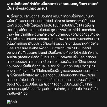
Q: อะไรคือจุดที่ทำให้เกมนี้แตกต่างจากเกมผจญภัยทางทะเลที่
เป็นธีมโจรสลัดเกมอื่นครับ?
A:
ตั้งแต่วันแรกของกระบวนการพัฒนา ทางทีมได้ทำงานกันมา
พร้อมกับพยายามทำความเข้าใจว่า Sea of Remnants มีลักษณะ
เฉพาะตัวอย่างไร โดยเฉพาะเมื่อเปรียบเทียบกับเกมโจรสลัดอื่น ๆ
ตอนที่คุณได้ลองเล่นเกมในวันนี้ คุณอาจจะสังเกตได้ว่า เวลาที่เล่น
เกมจะให้ความรู้สึกผ่อนคลาย มีความซุกซนปนความเฮฮาอยู่บ้าง ซึ่ง
ในระหว่างกระบวนการออกแบบเกม เราพยายามอย่างมากที่จะนิยาม
ให้ได้ว่า ธรรมชาติของเกมนี้คืออะไร ผมอยากยกตัวอย่างจากนิยาย
เรื่อง Treasure Island เพื่ออธิบายว่าพวกเราพัฒนาแนวคิดนี้
อย่างไร คือ Treasure Island เป็นเรื่องราวเกี่ยวกับโจรสลัดที่หลาย
คนน่าจะรู้จักกันดี ซึ่งถือเป็นงานคลาสสิกดั้งเดิม เล่าเรื่องเกี่ยวกับ
การหลอกลวง การทรยศ หรือคาแรกเตอร์ตัวละครที่มีความขบถ
รวมถึงการต่อสู้ในท้องทะเล และการทำหน้าที่ตามสัญชาตญาณ
ของการเป็นโจรสลัด นี่คือโครงเรื่องพื้นฐานของวรรณกรรมยุคแรก
ๆ ที่เกี่ยวกับโจรสลัด แต่เมื่อเราออกแบบเกมของเรา เราพยายาม
ทำความเข้าใจว่า “วัฒนธรรม” หรือ “อารยธรรมของโจรสลัด” ในโลก
ของเรานั้นเป็นแบบไหน และเมื่อการออกแบบดำเนินต่อไป เราก็
พยายามระบุให้ชัดเจนถึงคุณลักษณะสำคัญของการเป็นโจรสลัดใน
เกมของเราเอง