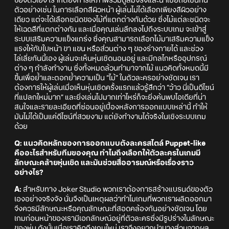
ของตัวเอง เราก็ต้องการให้ภาพรวมดูสมจริงและน่าเชื่อถือเช่นกัน
ตัวอย่างเช่น ในการเลือกสีผิวหน้า ผู้เล่นไม่ได้เลือกเพียงสีผิวอย่าง
เดียว แต่จะได้เลือกชนิดของไม้ที่แตกต่างกันด้วย ซึ่งไม้แต่ละชนิดจะ
ให้เฉดสีที่แตกต่างกัน และเมื่อคุณเล่นลึกลงไปถึงระบบเกม จะเข้าสู่
ระบบเสริมความแข็งแกร่ง ซึ่งคุณสามารถเลือกไม้มาเสริมความแข็ง
แรงให้กับใบหน้า ขา แขน หรือส่วนต่าง ๆ ของร่างกายได้ และช่วง
ไล่เลี่ยกันนี้เอง ผู้เล่นจะเห็นหุ่นเชิดนอนอยู่ และมีกลไกหรืออุปกรณ์
ต่าง ๆ กำลังทำงาน ซึ่งทั้งหมดล้วนทำมาจากไม้ แนวคิดทั้งหมดนี้มี
ขึ้นเพื่อย้ำและตอกย้ำความเป็น “ไม้” ในตัวละครอย่างชัดเจน เรา
ต้องการให้ผู้เล่นเมื่อเห็นหุ่นเชิดครั้งแรกแล้วรู้สึกว่า “ว้าว นี่เป็นดีไซน์
ที่แปลกใหม่มาก” และยิ่งเล่นไปมากเท่าไหร่ก็จะยิ่งค้นพบไอเดียที่น่า
สนใจและรายละเอียดที่ซ่อนอยู่เบื้องหลังการออกแบบเหล่านี้ ทำให้
มันไม่ได้เป็นแค่ดีไซน์ที่สวยงาม แต่ยังทำงานได้จริงในเชิงระบบเกม
ด้วย
Q: แนวคิดหลักของการออกแบบตังละครสไตล์ Puppet-like
คืออะไรสำหรับทีมของคุณ ทำไมถึงเลือกให้ตัวละครในเกมมี
ลักษณะคล้ายหุ่นเชิด และมันช่วยสื่ออารมณ์หรือเรื่องราว
อย่างไร?
A:
สำหรับทาง Joker Studio พวกเราต้องการสร้างแบรนด์ของตัว
เองอย่างจริงจัง นั่นจึงเป็นเหตุผลว่าทำไมเกมที่พวกเราผลิตออกมา
จึงควรมีลักษณะหรือคุณลักษณะที่สอดคล้องกันอย่างชัดเจน โดย
เกมก่อนหน้าของเรามีเอกลักษณ์อยู่ที่ตัวละครซึ่งมีรูปร่างในลักษณะ
ของหุ่น ดังนั้นเมื่อเราคิดถึงเกมใหม่ เราจึงอยากนำบางส่วนจากผล