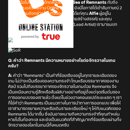
นอกเหนือไปจากการได้ทดลองเล่นเกม
Sea of Remnants
กับถึง
ประเทศจีนแล้ว ทีมงาน Online Station ยังมีโอกาสได้เข้าสัมภาษณ์ 2
ผู้พัฒนาเกมดังกล่าว โดยทั้งสองท่านนี้ได้แก่คุณ
Alfie
ผู้อยู่ใน
ตำแหน่ง Creative Director (ผู้กำกับฝ่ายสร้างสรรค์) และคุณ
Kairos
ที่อยู่ตำแหน่งหัวหน้าฝ่ายศิลป์ (Lead Artist) เรามาชมบท
สัมภาษณ์กันครับว่ามีอะไรบ้าง
Q: คำว่า Remnants มีความหมายอย่างไรต่อจักรวาลในเกม
ครับ?
A:
คำว่า “Remnants” เป็นคำที่ร้อยเรียงอยู่ในทุกรายละเอียดของ
เกม ไม่ว่าจะเป็นเรื่องของความทรงจำ โทนหรือบรรยากาศของงาน
ศิลป์ รวมไปถึงบรรยากาศของจักรวาลในเกมด้วย Remnants จึง
เป็นเหมือนความรู้สึกหรือสัมผัสบางอย่างที่อยู่ตั้งแต่จุดเริ่มต้นของ
การออกแบบของเราแล้ว ตั้งแต่ในช่วงวางคอนเซปต์ระยะแรก ๆ เรา
ก็ใช้คำว่า Remnants เป็นแนวทางในการนำทางการออกแบบ เพื่อให้
เราสามารถขยายความหรือเติมรายละเอียดใหม่ ๆ ให้กับแนวคิดของ
Remnants ได้มากขึ้น ซึ่งมันอาจหมายถึงความทรงจำที่คุณทำหล่น
หายไปในท้องทะเล และยังเป็นแนวคิดที่สำคัญมากที่ร้อยเรียงผ่านทั้ง
จักรวาลของโลกในเกมนี้ทั้งหมดครับ