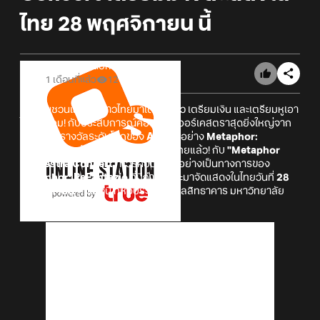
ไทย 28 พฤศจิกายน นี้
Online Station
1 เดือนที่แล้ว
12
ขอเชิญชวนแฟน ๆ ชาวไทยมาเตรียมตัว เตรียมเงิน และเตรียมหูเอา
ไว้ให้พร้อม! กับประสบการณ์คอนเสิร์ตออร์เคสตราสุดยิ่งใหญ่จาก
เกม RPG รางวัลระดับโลกของ
ATLUS
อย่าง
Metaphor:
ReFantazio
กำลังจะมาเยือนประเทศไทยแล้ว! กับ
"Metaphor
Orchestra Concert"
ทัวร์คอนเสิร์ตอย่างเป็นทางการของ
Metaphor: ReFantazio
ที่มีกำหนดจะมาจัดแสดงในไทยวันที่
28
พฤศจิกายน
ที่จะถึงนี้ ที่หอประชุมมหิดลสิทธาคาร มหาวิทยาลัย
มหิดล!