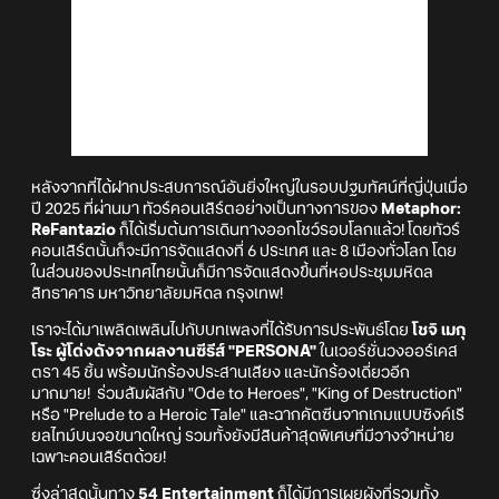
หลังจากที่ได้ฝากประสบการณ์อันยิ่งใหญ่ในรอบปฐมทัศน์ที่ญี่ปุ่นเมื่อ
ปี 2025 ที่ผ่านมา ทัวร์คอนเสิร์ตอย่างเป็นทางการของ
Metaphor:
ReFantazio
ก็ได้เริ่มต้นการเดินทางออกโชว์รอบโลกแล้ว! โดยทัวร์
คอนเสิร์ตนั้นก็จะมีการจัดแสดงที่ 6 ประเทศ และ 8 เมืองทั่วโลก โดย
ในส่วนของประเทศไทยนั้นก็มีการจัดแสดงขึ้นที่หอประชุมมหิดล
สิทธาคาร มหาวิทยาลัยมหิดล กรุงเทพ!
เราจะได้มาเพลิดเพลินไปกับบทเพลงที่ได้รับการประพันธ์โดย
โชจิ เมกุ
โระ ผู้โด่งดังจากผลงานซีรีส์ "PERSONA"
ในเวอร์ชั่นวงออร์เคส
ตรา 45 ชิ้น พร้อมนักร้องประสานเสียง และนักร้องเดี่ยวอีก
มากมาย! ร่วมสัมผัสกับ "Ode to Heroes", "King of Destruction"
หรือ "Prelude to a Heroic Tale" และฉากคัตซีนจากเกมแบบซิงค์เรี
ยลไทม์บนจอขนาดใหญ่ รวมทั้งยังมีสินค้าสุดพิเศษที่มีวางจำหน่าย
เฉพาะคอนเสิร์ตด้วย!
ซึ่งล่าสุดนั้นทาง
54 Entertainment
ก็ได้มีการเผยผังที่รวมทั้ง