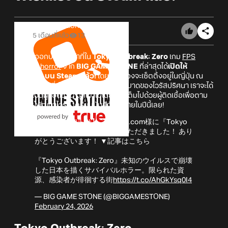
Online Station
5 เดือนที่แล้ว
13
เตรียมออกปฏิบัติหน้าที่ใน
Tokyo Outbreak: Zero
เกม
FPS
survival horror
จาก
BIG GAME STONE
ที่ล่าสุดได้
เปิดให้
Wishlist บน Steam แล้ว!
โดยเนื้อเรื่องจะเซ็ตติ้งอยู่ในญี่ปุ่น ณ
กรุงโตเกียว ที่กำลังโกลาหลจากการระบาดของไวรัสปริศนา เราจะได้
รับบทเป็นผู้รอดชีวิต บุกเข้าไปในย่านที่เต็มไปด้วยผู้ติดเชื้อเพื่อตาม
หาตัวผู้พัฒนาไวรัส เตรียมมันส์กันได้ภายในปีนี้เลย!
【掲載のお知らせ】 ファミ通.com様に『Tokyo
Outbreak: Zero』をご紹介いただきました！ あり
がとうございます！ ▼記事はこちら
『Tokyo Outbreak: Zero』未知のウイルスで崩壊
した日本を描くサバイバルホラー。限られた資
源、感染者が徘徊する街
https://t.co/AhGkYsq0I4
— BIG GAME STONE (@BIGGAMESTONE)
February 24, 2026