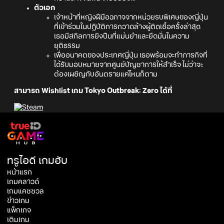
ตัวเอก
เจ้าหน้าที่หญิงฝีมือฉกาจจากหน่วยรบพิเศษของญี่ปุ่น
ที่เข้าร่วมในปฏิบัติการกวาดล้างผู้ติดเชื้อครั้งล่าสุด
เธอมีสกิลการยิงปืนที่แม่นยำและยึดมั่นในความ
ยุติธรรม
เพื่ออนาคตของประเทศญี่ปุ่น เธอพร้อมจะทำภารกิจที่
ได้รับมอบหมายจากศูนย์บัญชาการให้สำเร็จ ไม่ว่าจะ
ต้องเผชิญกับอันตรายแค่ไหนก็ตาม
สามารถ Wishlist เกม Tokyo Outbreak: Zero ได้ที่
ทรูไอดี เกมฮับ
หน้าแรก
เกมคลาวด์
เกมแคชชวล
ข่าวเกม
แพ็กเกจ
เติมเกม