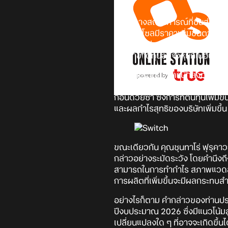
ท่ามกลางสถานการณ์ที่ชิ้นส่วนคอ
เกมคอนโซลมีราคาเพิ่มขึ้นตามไปด้
จากสำนักข่าว
Bloomberg
ได้มี
ปัญหาขาดทุนอย่างหนักในอนาคตได้ 
ส่วนสาเหตุที่บรรดานักลงทุนพยาย
เพราะในช่วง 6 เดือนที่ผ่านมา รา
ก่อนด้วยซ้ำ ซึ่งการที่ต้นทุนเพิ่ม
และผลกำไรสุทธิของบริษัทเพิ่มขึ้น
ขณะเดียวกัน คุณชุนทาโร่ ฟุรุคาว
กล่าวอย่างระมัดระวัง โดยคำนึง
สามารถในการทำกำไร สภาพแวดล้อม
การผลิตที่เพิ่มขึ้นจะมีผลกระท
อย่างไรก็ตาม คำกล่าวของท่านป
ปีงบประมาณ 2026 ซึ่งมีแนวโน้มส
เปลี่ยนแปลงใด ๆ ที่อาจจะเกิดขึ้นไ