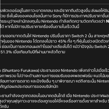
มพิวเตอร์อยู่ในสภาวะขาดแคลน และมีราคาถีบตัวสูงขึ้น ส่งผลให้ช
วย ซึ่งในฝั่งของคอนโซลนั้นทาง Sony ก็มีการประกาศปรับราคาขึ้นเป
การระบุว่าเหล่านักลงทุนใน Nintendo กำลังเกิดความวิตกกังวลว่า
N
หากไม่มีการปรับราคาเครื่องขึ้นตามในเร็ววันนี้
ามออกมากดดันให้ Nintendo ปรับขึ้นราคา Switch 2 นั้น สาเหตุหลั
คาหุ้นของ Nintendo ได้ตกลงไปราว 45% ทั้ง ๆ ที่หุ้นในช่วงเปิดตัวเ
ขึ้น ย่อมเป็นการลดทอนผลกำไรอย่างเลี่ยงไม่ได้ แม้ว่าปัจจุบัน Switch
 51.3% เมื่อเทียบกับปีที่ผ่านมาแล้วก็ตาม
ะ (Shuntaro Furukawa) ประธานของ Nintendo เพิ่งกล่าวไปเมื่อเร็ว ๆ
ถึงภาพรวม ไม่ว่าจะด้านสถานะการยอมรับของแพลตฟอร์ม แนวโน้มยอ
ทางการตลาด และปัจจัยอื่น ๆ มาพิจารณา แต่ถึงกระนั้น Nintendo 
บสำคัญต่อผลประกอบการของบริษัทนัก
ระธานกำลังจะถูกทดสอบในอนาคตอันใกล้ เมื่อ Nintendo ประกาศผ
ูงว่าคุณฟุรุคาวะอาจจะต้องถูกขอให้ชี้แจงเรื่องการตั้งราคาสำหรับ
ด้ครับ