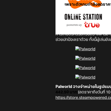
พอดี
เพราะตัวเกมกำลังลดราคา
ภายในเกม Palworld ผู้เล่นสาม
พาหนะ พวก Pal จะมีหลายรูปแบบ 
การเกษตรกรรมหรือสร้างฟาร์ม เช่น
ช่วยปกป้องเราด้วย ทั้งนี้ผู้เล่นยั
Palworld วางจำหน่ายในรูปแบ
442.50 บาท
(ลดราคาถึงวันที่ 1
https://store.steampowered.