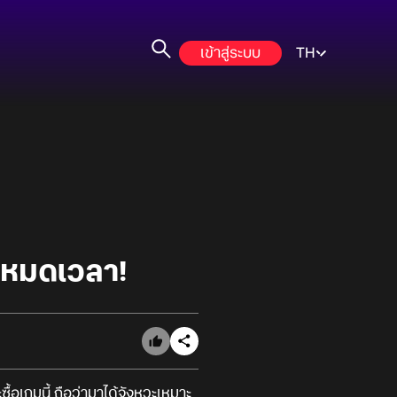
เข้าสู่ระบบ
TH
นหมดเวลา!
้อเกมนี้ ถือว่ามาได้จังหวะเหมาะ