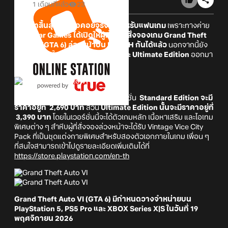
1 เดือนที่แล้ว
23
เรียกว่าสิ้นสุดการรอคอยจริง ๆ สำหรับแฟนเกม
เพราะทางค่าย
Rockstar Games ได้เปิดให้ผู้ที่สนใจสั่งจองเกม Grand Theft
Auto VI (GTA 6) ล่วงหน้าบน PSN TH กันได้แล้ว
นอกจากนี้ยัง
เผยราคาไทยในเวอร์ชั่น
Standard และ Ultimate Edition
ออกมา
แล้ว
สำหรับ Grand Theft Auto VI ในเวอร์ชั่น
Standard Edition จะมี
ราคาอยู่ที่ 2,690 บาท
ส่วน
Ultimate Edition นั้นจะมีราคาอยู่ที่
3,390 บาท
โดยในเวอร์ชั่นนี้จะได้ตัวเกมหลัก เนื้อหาเสริม และไอเทม
พิเศษต่าง ๆ สำหีบผู้ที่สั่งจองล่วงหน้าจะได้รับ Vintage Vice City
Pack ที่เป็นชุดแต่งกายพิเศษสำหรับสองตัวเอกภายในเกม เพื่อน ๆ
ที่สนใจสามารถเข้าไปดูรายละเอียดเพิ่มเติมได้ที่
https://store.playstation.com/en-th
Grand Theft Auto VI (GTA 6) มีกำหนดวางจำหน่ายบน
PlayStation 5, PS5 Pro และ XBOX Series X|S ในวันที่ 19
พฤศจิกายน 2026