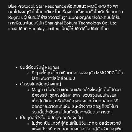
Blue Protocol: Star Resonance คือเกมแนว MMORPG ที่จะพา
คุณไปผจญภัยในโลกอนิเมะ โดยเรื่องราวทั้งหมดนั้นได้เกิดขึ้นบนดาว
Regnas ผู้เล่นจะได้สำรวจดาวในฐานะนักผจญภัย ซึ่งตัวเกมนี้ได้รับ
การพัฒนาโดยบริษัท Shanghai Bokura Technology Co., Ltd.
และมีบริษัท Haoplay Limited เป็นผู้ให้บริการในประเทศไทย
ยินดีต้อนรับสู่ Ragnus
ที่ ๆ จะให้คุณได้มาเริ่มต้นการผจญภัย MMORPG ไปใน
โลกแฟนตาซีสไตล์อนิเมะ!
สำรวจโลกอันกว้างใหญ่
Magna นั้นคือดินแดนอันแสนกว้างใหญ่ที่เต็มไปด้วย
อัศจรรย์ : ขุดคริสตัลหายาก , รวบรวมสมุนไพรและ
เห็ดสุดวิเศษ , หรือบังเอิญพบเจอเหล่ามอนสเตอร์ที่
ออกอาละวาดกะทันหัน! ระหว่างการต่อสู้ ก็ขอให้มา
ร่วมดื่มด่ำตัวคุณไปในทัศนียภาพอันตระการตา!
เป็นทุกอย่างในแบบที่คุณอยากจะเป็น
ไม่ว่าจะเป็นแทงก์ผู้ถือโล่ที่ไม่มีวันแตก จะฮีลด้วยเวทย์
แห่งแสง หรือจะปล่อยท่วงท่าการต่อสู้อันชำนาญเพื่อ