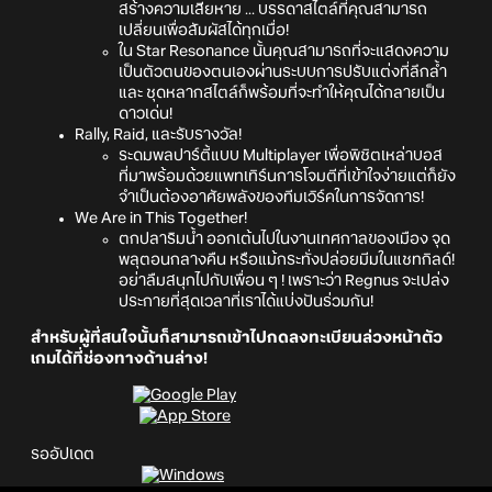
สร้างความเสียหาย ... บรรดาสไตล์ที่คุณสามารถ
เปลี่ยนเพื่อสัมผัสได้ทุกเมื่อ!
ใน Star Resonance นั้นคุณสามารถที่จะแสดงความ
เป็นตัวตนของตนเองผ่านระบบการปรับแต่งที่ลึกล้ำ
และ ชุดหลากสไตล์ก็พร้อมที่จะทำให้คุณได้กลายเป็น
ดาวเด่น!
Rally, Raid, และรับรางวัล!
ระดมพลปาร์ตี้แบบ Multiplayer เพื่อพิชิตเหล่าบอส
ที่มาพร้อมด้วยแพทเทิร์นการโจมตีที่เข้าใจง่ายแต่ก็ยัง
จำเป็นต้องอาศัยพลังของทีมเวิร์คในการจัดการ!
We Are in This Together!
ตกปลาริมน้ำ ออกเต้นไปในงานเทศกาลของเมือง จุด
พลุตอนกลางคืน หรือแม้กระทั่งปล่อยมีมในแชทกิลด์!
อย่าลืมสนุกไปกับเพื่อน ๆ ! เพราะว่า Regnus จะเปล่ง
ประกายที่สุดเวลาที่เราได้แบ่งปันร่วมกัน!
สำหรับผู้ที่สนใจนั้นก็สามารถเข้าไปกดลงทะเบียนล่วงหน้าตัว
เกมได้ที่ช่องทางด้านล่าง!
รออัปเดต