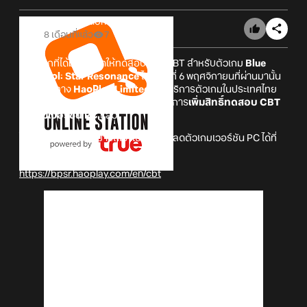
Online Station
8 เดือนที่แล้ว
7
หลังจากที่ได้มีการเปิดให้ทดสอบรอบ CBT สำหรับตัวเกม
Blue
Protocol: Star Resonance
ไปในวันที่ 6 พฤศจิกายนที่ผ่านมานั้น
ล่าสุดนั้นทาง
HaoPlay Limited
ผู้ให้บริการตัวเกมในประเทศไทย
นั้น ก็ได้มาประกาศข่าวสุดน่ายินดีอย่างการ
เพิ่มสิทธิ์ทดสอบ CBT
ตัวเกมเวอร์ชัน PC
แล้ว!
โดยผู้ที่สนใจนั้นก็สามารถเข้าไปดาวน์โหลดตัวเกมเวอร์ชัน PC ได้ที่
ลิงก์ด้านล่างได้เลย!
https://bpsr.haoplay.com/en/cbt