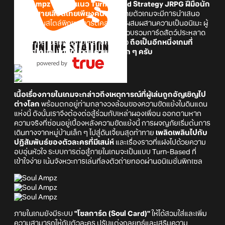
Soul Ampz
เป็นเกมแนว Turn-Based Strategy JRPG ฝีมือนัก
พัฒนาสายเลือดไทยเพียงคนเดียว
โดยตัวเกมจะมีการนำเสนอ
งานภาพในสไตล์พิกเซลอาร์ตคลาสสิกผสมผสานความเป็นอนิเมะ ผู้
เล่นจะได้ออกผจญภัยในโลกแฟนตาซี รวบรวมการ์ดสัตว์ประหลาด
และสร้างสายสัมพันธ์กับเหล่าปีศาจสาว
ถือเป็นอีกหนึ่งเกมที่
พัฒนาโดยคนไทยที่น่าจับตามองมาก ๆ ครับ
เนื้อเรื่องภายในเกมจะกล่าวถึงเหตุการณ์ที่ผู้เล่นถูกอัญเชิญไป
ต่างโลก
พร้อมตกอยู่ท่ามกลางวงล้อมของความขัดแย้งในดินแดน
แห่งนี้ ดังนั้นเราจึงต้องต่อสู้ร่วมกับเหล่าผองเพื่อน ออกตามหาก
ความจริงที่ซ่อนอยู่เบื้องหลังความขัดแย้งนี้ การผจญภัยเริ่มต้นการ
เดินทางจากหมู่บ้านเล็ก ๆ ไปสู่ดันเจี้ยนสุดท้าทาย
เพลิดเพลินไปกับ
ปฏิสัมพันธ์ของตัวละครที่มีเสน่ห์
และเรื่องราวที่แฝงไปด้วยความ
อบอุ่นหัวใจ ระบบการต่อสู้ภายในเกมจะเป็นแบบ Turn-Based ที่
เข้าใจง่าย เน้นจังหวะการเล่นที่ลงตัวถ่ายทอดผ่านอนิเมชั่นพิกเซล
ภายในเกมยังมีระบบ
"โซลการ์ด (Soul Card)"
ให้ได้สวมใส่และเพิ่ม
ความสามารถให้กับตัวละคร ปรับแต่งกลยุทธ์และเสริมความ