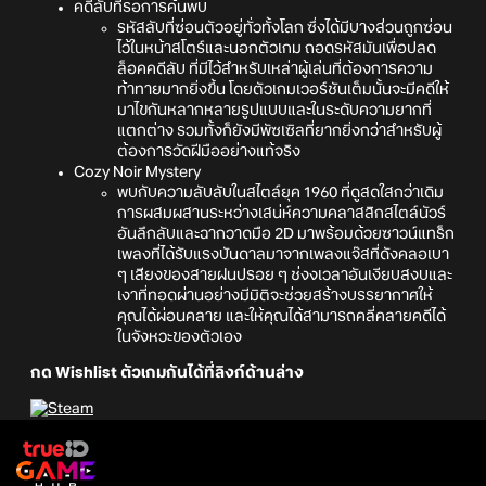
คดีลับที่รอการค้นพบ
รหัสลับที่ซ่อนตัวอยู่ทั่วทั้งโลก ซึ่งได้มีบางส่วนถูกซ่อน
ไว้ในหน้าสโตร์และนอกตัวเกม ถอดรหัสมันเพื่อปลด
ล็อคคดีลับ ที่มีไว้สำหรับเหล่าผู้เล่นที่ต้องการความ
ท้าทายมากยิ่งขึ้น โดยตัวเกมเวอร์ชันเต็มนั้นจะมีคดีให้
มาไขกันหลากหลายรูปแบบและในระดับความยากที่
แตกต่าง รวมทั้งก็ยังมีพัซเซิลที่ยากยิ่งกว่าสำหรับผู้
ต้องการวัดฝีมืออย่างแท้จริง
Cozy Noir Mystery
พบกับความลับลับในสไตล์ยุค 1960 ที่ดูสดใสกว่าเดิม
การผสมผสานระหว่างเสน่ห์ความคลาสสิกสไตล์นัวร์
อันลึกลับและฉากวาดมือ 2D มาพร้อมด้วยซาวน์แทร็ก
เพลงที่ได้รับแรงบันดาลมาจากเพลงแจ๊สที่ดังคลอเบา
ๆ เสียงของสายฝนปรอย ๆ ช่งงเวลาอันเงียบสงบและ
เงาที่ทอดผ่านอย่างมีมิติจะช่วยสร้างบรรยากาศให้
คุณได้ผ่อนคลาย และให้คุณได้สามารถคลี่คลายคดีได้
ในจังหวะของตัวเอง
กด Wishlist ตัวเกมกันได้ที่ลิงก์ด้านล่าง