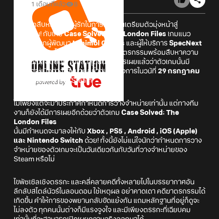
1 เดือนที่แล้ว
8
เหล่านักสืบหรือเหล่าผู้รักในการสืบสวนเตรียมตัวมุ่งหน้าสู่
ลอนดอน! กับเกม
Case Solved: The London Files
เกมแนว
สืบสวนจากผู้พัฒนา
Minimol Games
และผู้ให้บริการ
SpecNext
Ltd
ที่จะพาเราโบยบินไปคลี่คลายคดีฆาตรกรรมพร้อมสืบหาความ
จริงกันในลอนดอน! โดยล่าสุดนั้นก็มีการเผยแล้วว่าตัวเกมนั้นมี
กำหนดจะเปิดวางจำหน่ายอย่างเป็นทางการในวนัที่
29 กรกฎาคม
2026
นี้บน PC ผ่าน Steam
ไม่เพียงแต่จะมาประกาศกำหนดการวางจำหน่ายเท่านั้น แต่ทางทีม
งานก็ยังได้มีการเผยอีกด้วยว่าตัวเกม
Case Solved: The
London Files
นั้นมีกำหนดจะมาลงให้กับ
Xbox , PS5 , Android , iOS (Apple)
และ Nintendo Switch
ด้วย! ทั้งนี้ยังไม่แน่ใจนักว่ากำหนดการวาง
จำหน่ายของตัวเกมจะเป็นวันเดียวกันกับวันที่วางจำหน่ายของ
Steam หรือไม่
ไขพัซเซิลเชิงตรรกะ และคลี่คลายคดีทั้งหลายไปในบรรยากาศอัน
ลึกลับสไตล์นัวร์ในลอนดอน ใช้เหตุผล อย่าคาดเดา คดีฆาตรกรรมได้
เกิดขึ้น คำให้การของพยานกลับขัดแย้งกัน แถมหลักฐานที่อยู่ก็ดูจะ
ไม่ลงตัว ทุกคนนั้นต่างก็มีแรงจูงใจ และมีเพียงตรรกะที่เฉียบคม