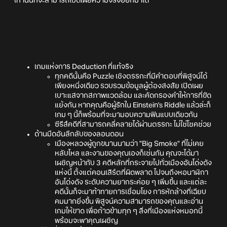
เท่านั้นที่จะสามารถเปิดเผยความจริงออกมาได้
เกมแห่งการ Deduction ที่แท้จริง
ทุกคดีนั้นคือ Puzzle เชิงตรรกะที่มีคำตอบที่พิสูจน์ได้
เพียงหนึ่งเดียว รวบรวมข้อมูลผู้ต้องสงสัย เปิดเผย
เบาะแสจากสภาพแวดล้อม และคัดกรองคำให้การที่ขัด
แย้งกัน หากคุณคือผู้รักใน Einstein's Riddle แล้วล่ะก็
เกม ๆ นี้ก็พร้อมที่จะมามอบความฟินแบบเดียวกัน
ซีรีส์คดีที่สามารถคลี่คลายได้ผ่านตรรกะ ไม่ใช่โชคช่วย
ด้านมืดอันลึกลับของลอนดอน
เมืองหลวงผู้ถูกขนานนามว่า "Big Smoke" ที่ไม่เคย
หลับไหล และงานของคุณเองก็เช่นกัน คุณจะได้มา
เผชิญหน้ากับ 3 คดีหลักที่กระจายไปทั่วเมืองอันโด่งดัง
แห่งนี้ ตั้งแต่คอนเสิร์ตที่ผิดพลาด ไปจนถึงหอนาฬิกา
อันโด่งดัง ระดับความยากระค่อย ๆ เพิ่มขึ้น และแต่ละ
คดีนั้นก็จะมาท้าทายการเชื่อมโยง การหักล้างที่เฉียบ
คมมากยิ่งขึ้น พิสูจน์ความสามารถของคุณและอ่าน
เกมให้ขาด เพื่อก้าวข้ามทุก ๆ สิ่งที่เมืองแห่งหมอกนี้
พร้อมจะพาคุณเผชิญ