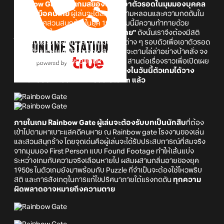
Rainbow Gate เป็นเกมสยองขวัญเอาตัวรอดในมุมมองบุคคล
ที่หนึ่งฝีมือคนไทย
ผู้เล่นจะได้สัมผัสความหลอนและความกดดันใน
บรรยากาศสวนสนุกร้างในยุค 1950 เกมนี้มีความท้าทายด้วย
สถานการณ์ในรูปแบบที่
"พลาดแล้วตาย"
ดังนั้นเราจึงต้องมีสติ
ไหวพริบและช่างสังเกตสภาพแวดล้อมต่าง ๆ รอบตัวเพื่อเอาตัวรอด
จากับดักและหุ่น Animatronic สุดโหดที่จะตามไล่ล่าอย่างบ้าคลั่ง จง
ซ่อนตัวและหลบหนีพร้อมค้นหาปริศนา สานต่อเรื่องราวเพื่อเปิดเผย
ความจริงอันน่าสะพรึงกลัวที่ถูกฝังไว้
ซึ่งในวันนี้ตัวเกมได้วาง
จำหน่ายอย่างเป็นทางการบน Steam แล้ว
ภายในเกม Rainbow Gate ผู้เล่นจะต้องรับบทเป็นนักสืบ
ที่ต้อง
เข้าไปตามหาเบาะแสคดีคนหาย ณ Rainbow gate โรงงานของเล่น
และสวนสนุกร้าง โดยจุดเด่นคือผู้เล่นจะได้รับประสบการณ์ที่สมจริง
จากมุมมอง First Person แบบ Found Footage ทำให้เส้นแบ่ง
ระหว่างเกมกับความจริงเลือนหายไป ผสมผสานกลิ่นอายของยุค
1950s ในตัวเกมยังมาพร้อมกับ Puzzle ที่จำเป็นจะต้องใช้ไหวพริบ
สติ และการสังเกตุในการแก้ไขปริศนาภายใต้แรงกดดัน
ทุกความ
ผิดพลาดอาจหมายถึงความตาย