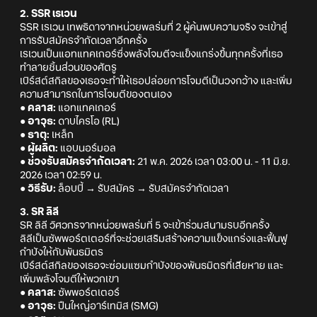
2. SSR เรเวน
SSR เรเวน เทพธิดาจากหน่วยพลร่มที่ 2 ผู้ค้นพบความจริง จะเข้าสู่
การรับสมัครจำกัดเวลาอีกครั้ง
เรเวนเป็นแอทแทคเกอร์ซึ่งพลังโจมตีจะแข็งแกร่งขึ้นทุกครั้งที่เธอ
ทำลายชิ้นส่วนของศัตรู
เบิร์สต์สกิลของเธอจะทำให้เธอปล่อยการโจมตีเป็นวงกว้าง และเพิ่ม
ความสามารถในการโจมตีของตนเอง
● คลาส:
แอทแทคเกอร์
● อาวุธ:
ดาบไครโอ (RL)
● ธาตุ:
เหล็ก
● ผู้ผลิต:
แอบนอร์มอล
● ช่วงรับสมัครจำกัดเวลา:
21 พ.ค. 2026 เวลา 03:00 น. - 11 มิ.ย.
2026 เวลา 02:59 น.
● วิธีรับ:
ล็อบบี้ → รับสมัคร → รับสมัครจำกัดเวลา
3. SR ลิลี
SR ลิลี วิศวกรจากหน่วยพลร่มที่ 5 จะเข้าร่วมสนามรบอีกครั้ง
ลิลีเป็นซัพพอร์ตเตอร์ที่จะช่วยเสริมสร้างความแข็งแกร่งและฟื้นฟู
กำบังให้กับพันธมิตร
เบิร์สต์สกิลของเธอจะซ่อมแซมกำบังของพันธมิตรที่เสียหาย และ
เพิ่มพลังโจมตีให้พวกเขา
● คลาส:
ซัพพอร์ตเตอร์
● อาวุธ:
ปืนใหญ่อาร์เทมิส (SMG)