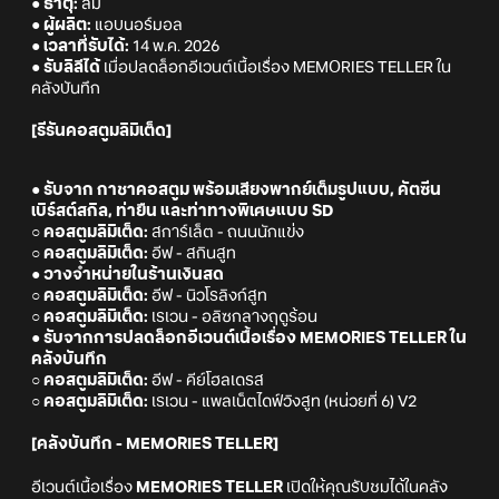
● ธาตุ:
ลม
● ผู้ผลิต:
แอบนอร์มอล
● เวลาที่รับได้:
14 พ.ค. 2026
● รับลิลีได้
เมื่อปลดล็อกอีเวนต์เนื้อเรื่อง MEMORIES TELLER ใน
คลังบันทึก
[รีรันคอสตูมลิมิเต็ด]
● รับจาก กาชาคอสตูม พร้อมเสียงพากย์เต็มรูปแบบ, คัตซีน
เบิร์สต์สกิล, ท่ายืน และท่าทางพิเศษแบบ SD
○ คอสตูมลิมิเต็ด:
สการ์เล็ต - ถนนนักแข่ง
○ คอสตูมลิมิเต็ด:
อีฟ - สกินสูท
● วางจำหน่ายในร้านเงินสด
○ คอสตูมลิมิเต็ด:
อีฟ - นิวโรลิงก์สูท
○ คอสตูมลิมิเต็ด:
เรเวน - อลิซกลางฤดูร้อน
● รับจากการปลดล็อกอีเวนต์เนื้อเรื่อง MEMORIES TELLER ใน
คลังบันทึก
○ คอสตูมลิมิเต็ด:
อีฟ - คีย์โฮลเดรส
○ คอสตูมลิมิเต็ด:
เรเวน - แพลเน็ตไดฟ์วิงสูท (หน่วยที่ 6) V2
[คลังบันทึก - MEMORIES TELLER]
อีเวนต์เนื้อเรื่อง
MEMORIES TELLER
เปิดให้คุณรับชมได้ในคลัง