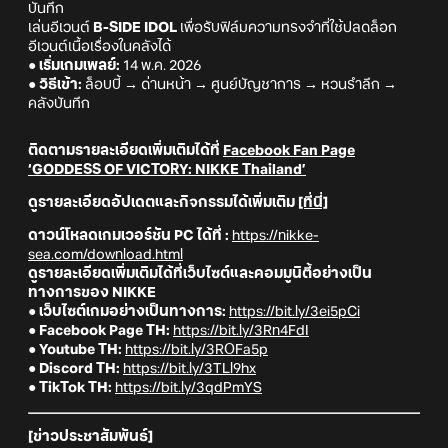
บันทึก
เล่นอีเวนต์
B-SIDE IDOL
เพื่อรับฟิล์มความทรงจำที่ใช้ปลดล็อก
อีเวนต์เนื้อเรื่องในคลังได้
● เริ่มเกมเพลย์:
14 พ.ค. 2026
● วิธีเข้า:
ล็อบบี้ → ด่านหน้า → ศูนย์บัญชาการ → หวนรำลึก →
คลังบันทึก
ติดตามรายละเอียดเพิ่มเติมได้ที่
Facebook Fan Page
‘GODDESS OF VICTORY: NIKKE Thailand’
ดูรายละเอียดอัปเดตและกิจกรรมได้เพิ่มเติม
[ที่นี่]
ดาวน์โหลดเกมเวอร์ชัน PC ได้ที่ :
https://nikke-
sea.com/download.html
ดูรายละเอียดเพิ่มเติมได้ที่เว็บไซต์และคอมมูนิตี้อย่างเป็น
ทางการของ NIKKE
● เว็บไซต์เกมอย่างเป็นทางการ:
https://bit.ly/3ei5pCi
● Facebook Page TH:
https://bit.ly/3Rn4FdI
● Youtube TH:
https://bit.ly/3ROFa5p
● Discord TH:
https://bit.ly/3TLl9hx
● TikTok TH:
https://bit.ly/3qdPmYS
[ข่าวประชาสัมพันธ์]