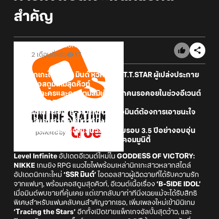
สำคัญ
Online Station
2 เดือนที่แล้ว
17
- พบนิกเกะใหม่ SSR มินต์ หัวหน้าวง T.T.STAR ผู้เปล่งประกาย
พร้อมคอสตูมใหม่สุดคิวท์
- รีรันตัวละครและคอสตูมลิมิเต็ดที่ทุกคนรอคอยในช่วงอีเวนต์
MEMORIES TELLER
- อีเวนต์เนื้อเรื่อง ‘B-SIDE IDOL’ เมื่อมินต์ต้องการเอาชนะใจ
แฟนคลับคนสำคัญที่มีท่าทีนิ่งเฉย
- ปิดฉากกิจกรรมออฟไลน์ฉลองครบรอบ 3.5 ปีอย่างอบอุ่น
ตอกย้ำความแข็งแกร่งของผู้เล่นในคอมมูนิตี้
Level Infinite
อัปเดตอีเวนต์ใหม่ใน
GODDESS OF VICTORY:
NIKKE
เกมยิง RPG แนวไซไฟพร้อมเหล่านิกเกะสาวหลากสไตล์
อัปเดตนิกเกะใหม่
‘SSR มินต์’
ไอดอลสาวผู้เฉิดฉายที่ได้รับความรัก
จากแฟนๆ, พร้อมคอสตูมสุดคิวท์, อีเวนต์เนื้อเรื่อง
‘B-SIDE IDOL’
เมื่อมินต์พบชายที่คุ้นเคย แต่เขากลับมาท่าทีนิ่งเฉยแม้จะได้รับสิทธิ
พิเศษสำหรับแฟนคลับคนสำคัญจากเธอ, เพิ่มเพลงใหม่เข้ามินิเกม
‘Tracing the Stars’
อีกทั้งเปิดขายแพ็กเกจอัลบั้มสุดว้าว, และ