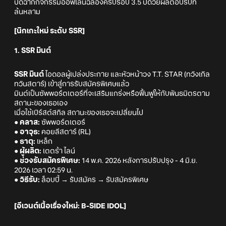
ปิดฉากกิจกรรมออฟไลน์ฉลองครบรอบ 3.5 ปีด้วยผลตอบรับที่
ล้นหลาม
[นิกเกะใหม่ ระดับ SSR]
1. SSR มินต์
SSR มินต์
ไอดอลผู้เปล่งประกาย และหัวหน้าวง T.T. STAR (ทวิงเกิล
ทวินสตาร์) เข้าสู่การรับสมัครพิเศษแล้ว
มินต์เป็นซัพพอร์ตเตอร์ที่จะเสริมแกร่งหรือฟื้นฟูให้กับพันธมิตรตาม
สถานะของเธอเอง
เมื่อใช้เบิร์สต์สกิล สถานะของเธอจะเปลี่ยนไป
● คลาส:
ซัพพอร์ตเตอร์
● อาวุธ:
คอยลีสตาร์ (RL)
● ธาตุ:
เหล็ก
● ผู้ผลิต:
เตตร้า ไลน์
● ช่วงรับสมัครพิเศษ:
14 พ.ค. 2026 หลังการปรับปรุง - 4 มิ.ย.
2026 เวลา 02:59 น.
● วิธีรับ:
ล็อบบี้ → รับสมัคร → รับสมัครพิเศษ
[อีเวนต์เนื้อเรื่องใหม่: B-SIDE IDOL]