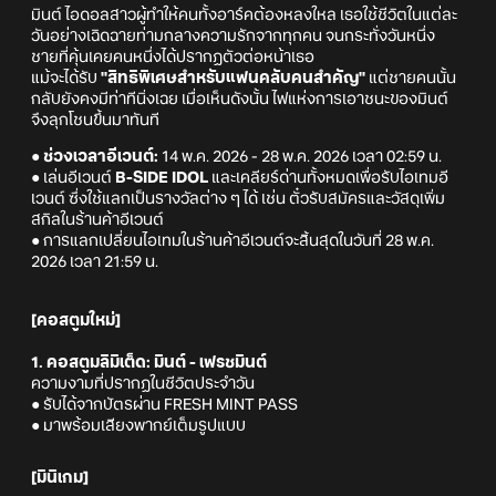
มินต์ ไอดอลสาวผู้ทำให้คนทั้งอาร์คต้องหลงใหล เธอใช้ชีวิตในแต่ละ
วันอย่างเฉิดฉายท่ามกลางความรักจากทุกคน จนกระทั่งวันหนึ่ง
ชายที่คุ้นเคยคนหนึ่งได้ปรากฏตัวต่อหน้าเธอ
แม้จะได้รับ
"สิทธิพิเศษสำหรับแฟนคลับคนสำคัญ"
แต่ชายคนนั้น
กลับยังคงมีท่าทีนิ่งเฉย เมื่อเห็นดังนั้น ไฟแห่งการเอาชนะของมินต์
จึงลุกโชนขึ้นมาทันที
● ช่วงเวลาอีเวนต์:
14 พ.ค. 2026 - 28 พ.ค. 2026 เวลา 02:59 น.
● เล่นอีเวนต์
B-SIDE IDOL
และเคลียร์ด่านทั้งหมดเพื่อรับไอเทมอี
เวนต์ ซึ่งใช้แลกเป็นรางวัลต่าง ๆ ได้ เช่น ตั๋วรับสมัครและวัสดุเพิ่ม
สกิลในร้านค้าอีเวนต์
● การแลกเปลี่ยนไอเทมในร้านค้าอีเวนต์จะสิ้นสุดในวันที่ 28 พ.ค.
2026 เวลา 21:59 น.
[คอสตูมใหม่]
1. คอสตูมลิมิเต็ด: มินต์ - เฟรชมินต์
ความงามที่ปรากฏในชีวิตประจำวัน
● รับได้จากบัตรผ่าน FRESH MINT PASS
● มาพร้อมเสียงพากย์เต็มรูปแบบ
[มินิเกม]