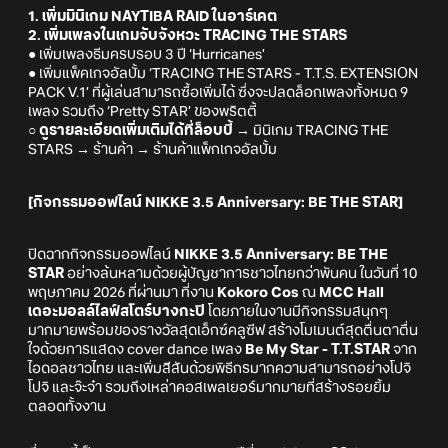
1. เพิ่มมินิเกม NAYTIBA RAID ในอาร์เคต
2. เพิ่มเพลงในเกมจับจังหวะ TRACING THE STARS
● เพิ่มเพลงธีมครบรอบ 3 ปี ‘Hurricanes’
● เพิ่มแพ็คเกจอัลบั้ม ‘TRACING THE STARS - T.T.S. EXTENSION
PACK V.1’ ที่ผู้เล่นสามารถซื้อเพิ่มได้ ซึ่งจะปลดล็อกเพลงทั้งหมด 9
เพลง รวมถึง ‘Pretty STAR’ ของพริตตี้
○ ดูรายละเอียดเพิ่มเติมได้ที่ล็อบบี้
→ มินิเกม TRACING THE
STARS → ร้านค้า → ร้านค้าแพ็กเกจอัลบั้ม
[กิจกรรมออฟไลน์ NIKKE 3.5 Anniversary: BE THE STAR]
ปิดฉากกิจกรรมออฟไลน์
NIKKE 3.5 Anniversary: BE THE
STAR
อย่างล้นหลามด้วยผู้บัญชาการชาวไทยกว่าพันคน ในวันที่ 10
พฤษภาคม 2026 ที่ผ่านมา ที่งาน
Kokoro Cos
ณ
MCC Hall
เดอะมอลล์ไลฟ์สโตร์บางกะปิ
โดยภายในงานมีกิจกรรมสนุกๆ
มากมายพร้อมของรางวัลสุดเอ็กซ์คลูซีฟ สร้างโมเมนต์สุดตื่นตาตื่น
ใจด้วยการแสดง cover dance เพลง
Be My Star - T.T.STAR
จาก
ไอดอลชาวไทย และเพิ่มสีสันด้วยพิธีกรมากความสามารถอย่างโปจิ
โปจิ และจ๊ะจ๋า รวมถึงเหล่าคอสเพลเยอร์มากมายที่สร้างรอยยิ้ม
ตลอดทั้งงาน