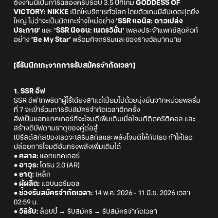
ซึ่งงานนี้เป็นการฉลองครบรอบ 3.5 ปีที่เกม
GODDESS OF
VICTORY: NIKKE
เปิดให้บริการทั่วโลก โดยตัวเกมมีอัปเดตสุดยิ่ง
ใหญ่ ไม่ว่าจะเป็นนิกเกะร่างใหม่อย่าง
‘SSR แอนิส: ดาวเปล่ง
ประกาย’
และ
‘SSR นีออน: เนตรวิชั่น’
เพลงประจำแพทช์สุดคิวท์
อย่าง
‘Be My Star’
พร้อมกิจกรรมและของรางวัลมากมาย
[รีรันนิกเกะจากการรับสมัครจำกัดเวลา]
1. SSR อีฟ
SSR อีฟ เทพธิดาผู้ไร้เดียงสาแต่เปี่ยมไปด้วยมุ่งมั่นจากหน่วยพลร่ม
ที่ 7 จะเข้าร่วมการรับสมัครจำกัดเวลาอีกครั้ง
อีฟเป็นแอทแทคเกอร์ที่จะโจมตีเพิ่มเติมเมื่อโจมตีติดคริติคอล และ
สร้างดีบัฟตามธาตุของคู่ต่อสู้
เบิร์สต์สกิลของเธอจะเสริมสกิลและพลังโจมตีให้กับเธอ ทำให้เธอ
ปล่อยการโจมตีอันทรงพลังเพิ่มเติมได้
● คลาส:
แอทแทคเกอร์
● อาวุธ:
โดรน 2.0 (AR)
● ธาตุ:
เหล็ก
● ผู้ผลิต:
แอบนอร์มอล
● ช่วงรับสมัครจำกัดเวลา:
14 พ.ค. 2026 - 11 มิ.ย. 2026 เวลา
02:59 น.
● วิธีรับ:
ล็อบบี้ → รับสมัคร → รับสมัครจำกัดเวลา