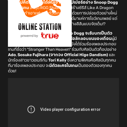
ใครจะไปคิดว่าเราจะได้เห็นเจ้าพ่อแรปเปอร์อย่าง Snoop Dogg
มาอยู่ในเกม
ล่าสุด RGG Studio ทีมผู้สร้างซีรีส์ Like A Dragon
(Yakuza) ทำเอาแฟนเกมทั่วโลกตาค้าง ด้วยการปล่อยตัวอย่างใหม่
ของเกม Stranger Than Heaven ที่ไม่ได้มาแค่การโชว์เกมเพลย์ แต่
ยังเปิดตัวศิลปินระดับโลกที่จะมาร่วมสร้างสีสันแบบจัดเต็ม!?
ไม่ใช่แค่มาแจมเล็ก ๆ น้อย ๆ แต่
Snoop Dogg จะรับบทเป็นตัว
ละครสำคัญชื่อว่า Orpheus กัปตันเรือลักลอบขนของเถื่อน
ผู้มี
บทบาทต่อเนื้อเรื่องหลัก นอกจากนี้เขายังได้ร่วมร้องเพลงประกอบ
เกมที่ชื่อว่า "Stranger Than Heaven" ร่วมกับศิลปินตัวท็อปอย่าง
Ado
,
Sosuke Fujihara (จากวง Official Hige Dandism)
และ
นักร้องสาวชาวอเมริกัน
Tori Kelly
ซึ่งความพิเศษคือศิลปินทุกคน
ที่มาร้องเพลงประกอบ จะ
มีตัวละครในเกม
เป็นของตัวเองทุกคน
ด้วย!