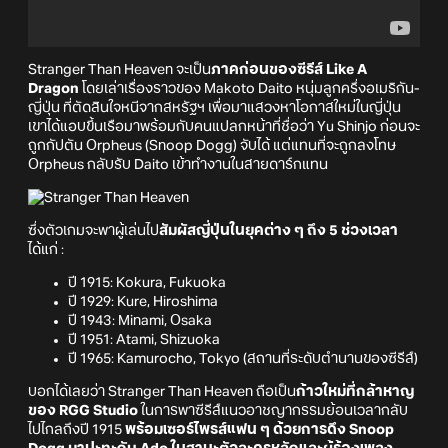
Stranger Than Heaven จะเป็น
ภาคก่อนของซีรีส์ Like A
Dragon
โดยเล่าเรื่องราวของ Makoto Daito หนุ่มลูกครึ่งอเมริกัน-
ญี่ปุ่น ที่ตัดสินใจหนีจากสหรัฐฯ เพื่อมาแสวงหาโอกาสใหม่ในญี่ปุ่น
เขาได้แอบขึ้นเรือมาพร้อมกับคนแปลกหน้าที่ชื่อว่า Yu Shinjo ก่อนจะ
ถูกกัปตัน Orpheus (Snoop Dogg) จับได้ แต่แทนที่จะถูกลงโทษ
Orpheus กลับรับ Daito เข้าทำงานในสายดาร์กแทน
ซึ่งตัวเกมจะพาผู้เล่นไป
สัมผัสญี่ปุ่นในยุคต่าง ๆ ถึง 5 ช่วงเวลา
ได้แก่ :
ปี 1915: Kokura, Fukuoka
ปี 1929: Kure, Hiroshima
ปี 1943: Minami, Osaka
ปี 1951: Atami, Shizuoka
ปี 1965: Kamurocho, Tokyo (สถานที่ระดับตำนานของซีรีส์)
บอกได้เลยว่า Stranger Than Heaven ถือเป็น
ก้าวใหม่ที่กล้าหาญ
ของ RGG Studio
ในการพาซีรีส์แนวอาชญากรรมย้อนเวลากลับ
ไปไกลถึงปี 1915
พร้อมเซอร์ไพรส์แฟน ๆ ด้วยการดึง Snoop