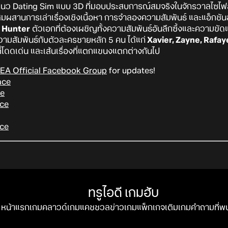
แนว Dating Sim แบบ 3D ที่มอบประสบการณ์สมจริงในจักรวาลไซไฟ
สานการเล่าเรื่องเชิงเนื้อหา การจำลองความสัมพันธ์ และแอ็กชันล
 Hunter
ตัวเอกที่ต้องเผชิญทั้งความสัมพันธ์อันลึกซึ้งและความข
ามสัมพันธ์กับตัวละครชายหลัก 5 คน ได้แก่
Xavier, Zayne, Rafay
ี่โดดเด่น และเส้นเรื่องที่แตกแขนงแตกต่างกันไป
EA Official Facebook Group
for updates!
ace
e
ce
ce
ทรูไอดี เกมฮับ
หน้าแรก
เกมคลาวด์
เกมแคชชวล
ข่าวเกม
แพ็กเกจ
เติมเกม
คำถามที่พ