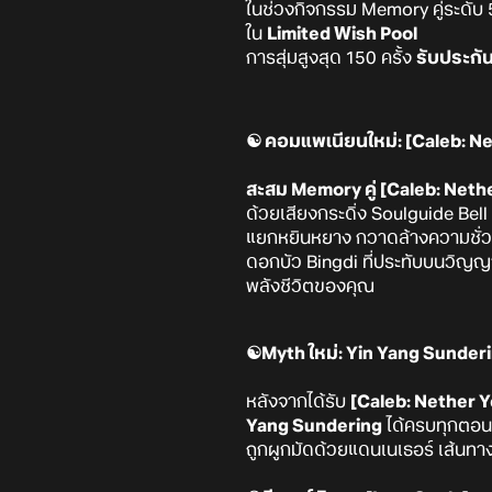
ในช่วงกิจกรรม Memory คู่ระดับ 
ใน
Limited Wish Pool
การสุ่มสูงสุด 150 ครั้ง
รับประกั
☯️ คอมแพเนียนใหม่: [Caleb: N
สะสม Memory คู่ [Caleb: Neth
ด้วยเสียงกระดิ่ง Soulguide Bell
แยกหยินหยาง กวาดล้างความชั่วร
ดอกบัว Bingdi ที่ประทับบนวิญญ
พลังชีวิตของคุณ
☯️Myth ใหม่: Yin Yang Sunder
หลังจากได้รับ
[Caleb: Nether 
Yang Sundering
ได้ครบทุกตอนท
ถูกผูกมัดด้วยแดนเนเธอร์ เส้นทา