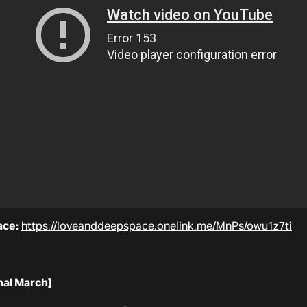
ace:
https://loveanddeepspace.onelink.me/MnPs/owu1z7ti
inal March]