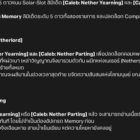
5 ดาวแบบ Solar-Slot ลิมิเต็ด
[Caleb: Nether Yearning]
และ
[Ca
น Memory
ลิมิเต็ดระดับ 5 ดาวทั้งสองรายการ และปลดล็อก Compa
etherlord]
er Yearning] และ [Caleb: Nether Parting]
เพื่อปลดล็อกคอมแพเ
 ที่แผ่วเบา เหล่าวิญญาณจึงมารวมตัวกัน ผนึกแห่งเนเธอร์ (Nethers
้ายทั้งหมด
าณจะผลิบานในช่วงเวลาสุดท้าย ขจัดความสับสนแห่งโลกมนุษย์ ขณะท
ing
Yearning]
หรือ
[Caleb: Nether Parting]
แล้ว จะสามารถอ่านเนื้อเร
ันที โดยไม่จำเป็นต้องอัปเกรด Memory ก่อน
งจึงเลือนหาย สายน้ำเย็นเยียบ แต่ความโหยหายังคงอยู่