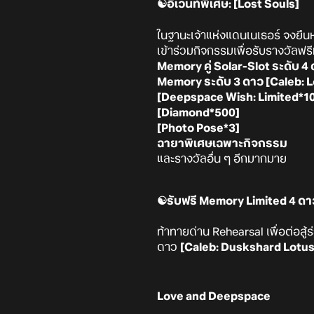
☯️อีเวนท์พิเศษ: [Lost Souls]
ในฐานะเจ้าแห่งแดนเนเธอร์ จงยืน
เข้าร่วมกิจกรรมเพื่อรับรางวัลฟร
Memory คู่ Solar-Slot ระดับ 
Memory ระดับ 3 ดาว [Caleb: 
[Deepspace Wish: Limited*1
[Diamond*500]
[Photo Pose*3]
ฉายาพิเศษเฉพาะกิจกรรม
และรางวัลอื่น ๆ อีกมากมาย
☯️รับฟรี Memory Limited 4 ด
ท้าทายด่าน Rehearsal เพื่อต่อสู้
ดาว
[Caleb: Duskshard Lotus
Love and Deepspace