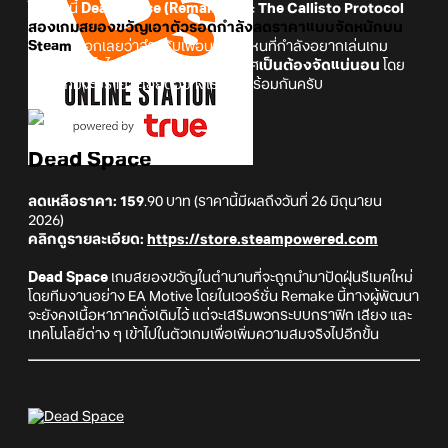
ในตอนนี้
Dead Space (Remake)
และ
The Callisto Protocol
สองเกมสยองขวัญเอาตัวรอดกำลังลดราคาแบบจัดหนักบน
Steam
บอกเลยว่าสำหรับเพื่อน ๆ คนไหนที่กำลังอยากเล่น
เกม
สยองขวัญ
ไซไฟเอาตัวรอดกลางอวกาศ
เป็นต้องจัดแน่นอน
โดย
แต่ละเกมจะมีรายละเอียดอย่างไร ไปดูพร้อมกันครับ
Dead Space
ลดเหลือราคา: 159
.90 บาท (ราคานี้มีผลถึงวันที่ 26 มิถุนายน
2026)
คลิกดูรายละเอียด:
https://store.steampowered.com
Dead Space
เกมสยองขวัญในตำนานที่จะถูกนำมาปัดฝุ่นรีเมคใหม่
โดยทีมงานอย่าง EA Motive โดยในเวอร์ชั่น Remake นี้ทางผู้พัฒนา
จะยังคงเนื้อหาภาคดั่งเดิมไว้ แต่จะเสริมพวกระบบกราฟิก เสียง และ
เทคโนโลยีต่าง ๆ เข้าไปในตัวเกมเพื่อเพิ่มความสมจริงไปอีกขั้น