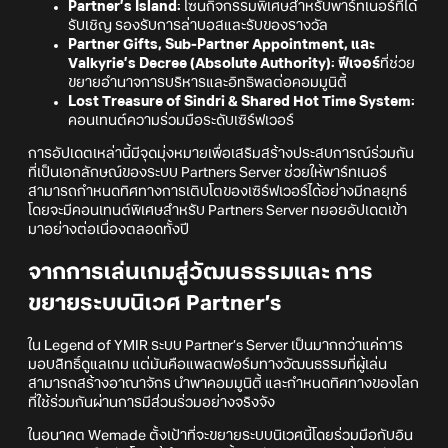
Partner’s Island:
โซนกิจกรรมพิเศษสำหรับพาร์ทเนอร์ที่ได้
รับเชิญ รองรับการล่าบอสและรับของรางวัล
Partner Gifts, Sub-Partner Appointment, และ
Valkyrie’s Decree (Absolute Authority): ฟีเจอร์
ที่ช่วย
ขยายอำนาจการบริหารและอิทธิพลต่อคอมมูนิตี้
Lost Treasure of Sindri & Shared Hot Time System:
คอนเทนต์ความร่วมมือระดับเซิร์ฟเวอร์
การอัปเดตเหล่านี้มีจุดมุ่งหมายเพื่อเสริมสร้างประสบการณ์ร่วมกัน
ที่เป็นเอกลักษณ์ของระบบ Partners Server ช่วยให้พาร์ทเนอร์
สามารถกำหนดทิศทางการเติบโตของเซิร์ฟเวอร์ได้อย่างมีกลยุทธ์
โดยจะมีคอนเทนต์พิเศษสำหรับ Partners Server ทยอยอัปเดตเข้า
มาอย่างต่อเนื่องตลอดทั้งปี
จากการเล่นเกมสู่วัฒนธรรมและ การ
ขยายระบบนิเวศ Partner’s
ใน Legend of YMIR ระบบ Partner’s Server เป็นมากกว่าแค่การ
มอบสิทธิ์ดูแลเกม แต่มันคือแพลตฟอร์มทางวัฒนธรรมที่ผู้เล่น
สามารถสร้างอาณาจักร นำพาคอมมูนิตี้ และกำหนดทิศทางของโลก
ที่ใช้ร่วมกันผ่านการมีส่วนร่วมอย่างจริงจัง
ในอนาคต Wemade ตั้งเป้าที่จะขยายระบบนิเวศนี้โดยร่วมมือกับอิน