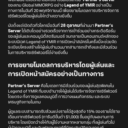
Wemade ได้เปิดหน้าสมัครเข้าร่วมโปรแกรม
‘Partner’s Server’
ของเกม Global MMORPG อย่าง
Legend of YMIR
อย่างเป็น
ทางการในวันที่ 20 พฤศจิกายนนี้ เพื่อขยายโมเดลการบริหารจัดการ
เซิร์ฟเวอร์โดยผู้เล่นให้กว้างขวางยิ่งขึ้น
นับตั้งแต่เปิดตัวทั่วโลกเมื่อวันที่
28 ตุลาคม
ที่ผ่านมา
Partner’s
Server
ได้เติบโตอย่างรวดเร็วจากการเข้าร่วมอย่างกระตือรือร้น
ของผู้เล่นและคอมมูนิตี้สตรีมเมอร์ จนกลายเป็นคอนเทนต์หลักของ
ระบบนิเวศ Legend of YMIR การเปิดหน้าสมัครในครั้งนี้จะช่วยจัด
ระเบียบโครงสร้างให้ผู้เล่นจำนวนมากสามารถเข้าถึงและมีส่วนร่วม
ในการบริหารเซิร์ฟเวอร์ได้ง่ายยิ่งขึ้น
การขยายโมเดลการบริหารโดยผู้เล่นและ
การเปิดหน้าสมัครอย่างเป็นทางการ
Partner’s Server
คือโมเดลการมีส่วนร่วมของผู้เล่นสุดพิเศษใน
Legend of YMIR ที่มอบอำนาจให้ผู้เล่นได้บริหารจัดการเซิร์ฟเวอร์
โดยตรง ทั้งการดูแลคอมมูนิตี้ การวางแผนกิจกรรม และระบบ
เศรษฐกิจภายในเกม
ผู้ดูแลระบบสามารถรับส่วนแบ่งรายได้สูงสุดถึง 15% ของรายได้ราย
เดือนจากเซิร์ฟเวอร์ (การันตีขั้นต่ำ $1,000) ขึ้นอยู่กับผลงานการ
บริหาร โดยเปิดกว้างให้กับผู้ใช้งานหลากหลายกลุ่ม ทั้งผู้เล่นทั่วไป