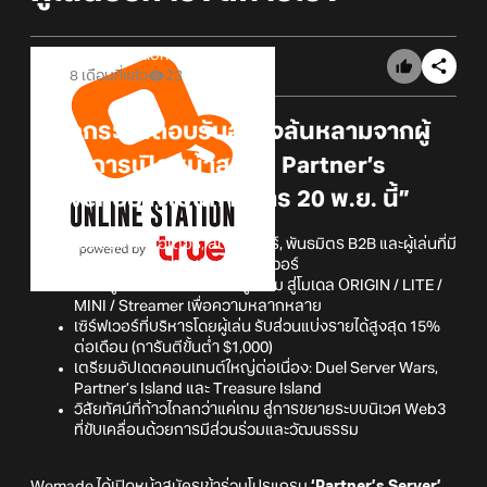
Online Station
8 เดือนที่แล้ว
23
“จากกระแสตอบรับอย่างล้นหลามจากผู้
เล่น สู่การเปิดหน้าสมัคร Partner’s
Server อย่างเป็นทางการ 20 พ.ย. นี้”
เปิดรับทั้งครีเอเตอร์, สตรีมเมอร์, พันธมิตร B2B และผู้เล่นที่มี
ความพร้อมในการบริหารเซิร์ฟเวอร์
ขยายรูปแบบจากระบบประมูลเดิม สู่โมเดล ORIGIN / LITE /
MINI / Streamer เพื่อความหลากหลาย
เซิร์ฟเวอร์ที่บริหารโดยผู้เล่น รับส่วนแบ่งรายได้สูงสุด 15%
ต่อเดือน (การันตีขั้นต่ำ $1,000)
เตรียมอัปเดตคอนเทนต์ใหญ่ต่อเนื่อง: Duel Server Wars,
Partner’s Island และ Treasure Island
วิสัยทัศน์ที่ก้าวไกลกว่าแค่เกม สู่การขยายระบบนิเวศ Web3
ที่ขับเคลื่อนด้วยการมีส่วนร่วมและวัฒนธรรม