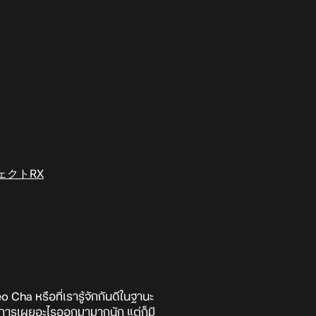
ェクトRX
Cha หรือที่เรารู้จักกันดีในฐานะ
มีการเผยอะไรออกมามากนัก แต่ก็มี