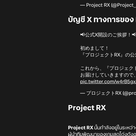
— Project RX (@Projec
บัญชี X ทางการของ P
📢公式X開設のご挨拶！
初めまして！
『プロジェクトRX』の公
これから、『プロジェク
お届けしていきますので
pic.twitter.com/w4rB5g
— プロジェクトRX (@proj
Project RX
Project RX
นั้นกำลังอยู่ในระหว
ผู้นำทีมพัฒนาของเกมสุดโด่งดังอ