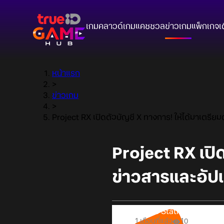
เกมคลาวด์
เกมแคชชวล
ข่าวเกม
แพ็กเกจ
เ
หน้าแรก
>
ข่าวเกม
>
Project RX เปิดตัวบัญชี X ทางการ! ให้ได้มาเตรี
Project RX เปิ
ข่าวสารและอัป
Online Station
1 เดือนที่แล้ว
10