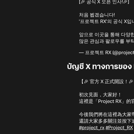
[🎉 공식 X 오픈 인사!🎉]
처음 뵙겠습니다!
'프로젝트 RX'의 공식 X입
앞으로 이곳을 통해 다양
많은 관심과 팔로우를 부
— 프로젝트 RX (@project
บัญชี X ทางการของ P
【🎉 官方 X 正式開設！
初次見面，大家好！
這裡是「Project RX」的
今後我們將在這裡為大家
還請大家多多關注並按下
#project_rx
#Project_RX