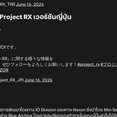
t_RX_TW)
June 16, 2026
roject RX เวอร์ชันญี่ปุ่น

式Xです。
トRX』に関する様々な情報を
、ぜひフォローをよろしくお願いします！
#project_rx
#プロジ
xZOR
ect_RX_JP)
June 16, 2026
่างการพัฒนาโดยทาง IO Division ของทาง Nexon ซึ่งนำโดย Min-Seo 
ย่าง Blue Archive โดยรายละเอียดของตัวเกมในขณะนี้นั้นยังไม่ได้