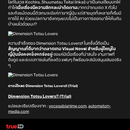
ไลท์โนเวล Kochira, Shuumatsu Teitai Iinkai) มาเป็นคนเขียนบทให้
ทำให้
เนื้อเรื่องมีความลึกและน่าติดตาม
มากกว่าเกมเรต X ทั่วไป
และถึงแม้ตอนนี้ตัวเกมจะมีแค่ภาษาญี่ปุ่น แต่สายมุดทั้งหลายก็เริ่มมี
การใช้ AI ช่วยแปลภาษาอังกฤษแบบไม่เป็นทางการออกมาให้เห็นกัน
บ้างแล้วด้วยนะ!?
ความสำเร็จของ Dimension Totsu Lovers!! ในครั้งนี้ถือเป็น
สัญญาณที่ดีมากว่าตลาดเกม Visual Novel สำหรับผู้ใหญ่ใน
ญี่ปุ่นยังคงแข็งแกร่งอยู่
ขอแค่มีเนื้อเรื่องที่น่าสนใจ งานภาพที่
ดึงดูด และระบบการเล่นที่ลงตัว แฟนๆ ก็พร้อมจะสนับสนุนเสมอจริง
ๆ
ดาวน์โหลด Dimension Totsu Lovers!! (Trial)
Dimension Totsu Lovers!! (Trial)
แปลและเรียบเรียงจาก :
vocesabianime.com
,
automaton-
media.com