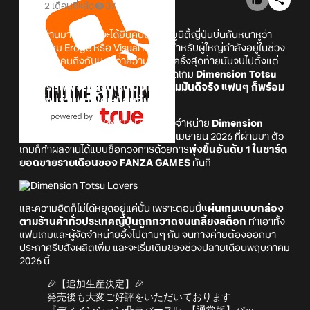
2 เดือนที่แล้ว
37
ช่วงที่ผ่านมาเราอาจจะได้ยินคนในคอมมูนิตี้ญี่ปุ่นบ่นกันหนาหูว่า
วงการเกม Eroge หรือ Visual Novel สำหรับผู้ใหญ่กำลังอยู่ในช่วง
ขาลง บางคนถึงกับบอกว่าความสำเร็จครั้งสุดท้ายมันจบไปตั้งแต่
เกมอย่าง Dohna Dohna แล้ว แต่ล่าสุดเกม
Dimension Totsu
Lovers!! เพิ่งจะพิสูจน์ให้เห็นว่า ถ้าเกมมันดีจริง แฟนๆ ก็พร้อม
จะเปย์จนร้านแตกได้เหมือนกัน!
หลังจากที่ทางค่าย CRYSTALiA ได้วางจำหน่าย
Dimension
Totsu Lovers!!
บน PC ไปเมื่อวันที่ 24 เมษายน 2026 ที่ผ่านมา ตัว
เกมก็ทำผลงานได้แบบช็อกวงการด้วยการ
พุ่งขึ้นอันดับ 1 ในชาร์ต
ยอดขายรายเดือนของ FANZA GAMES
ทันที
และความฮิตก็ไม่ได้หยุดอยู่แค่นั้น เพราะตอนนี้
แผ่นเกมแบบกล่อง
ตามร้านค้าทั่วประเทศญี่ปุ่นถูกกวาดจนเกลี้ยงสต็อก
ทำเอาทั้ง
แฟนเกมและผู้จัดจำหน่ายอึ้งไปตามๆ กัน จนทางค่ายต้องออกมา
ประกาศรีบสั่งผลิตเพิ่ม และจะเริ่มเติมของช่วงปลายเดือนพฤษภาคม
2026 นี้
🎉【追加生産決定】🎉
発売後も大変ご好評をいただいております