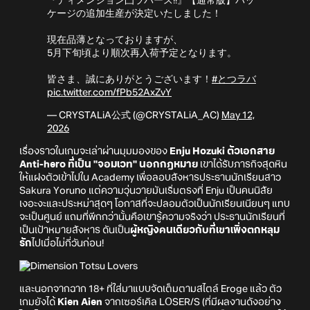
『ディメンション凸ラバース!!』【通常版】パッ
ケージの追加生産が決定いたしました！
現在品薄となっておりますが、
5月下旬頃より順次再入荷予定となります。
皆さま、誠にありがとうございます！
#とつラバ
pic.twitter.com/fPb52AxZvY
— CRYSTALiA公式 (@CRYSTALiA_AC)
May 12,
2026
เรื่องราวในเกมจะเล่าผ่านมุมมองของ
Enju Hozuki ตัวเอกสาย
Anti-hero ที่เป็น "จอมเวท" นอกกฎหมาย
เขาได้รับภารกิจสุดหิน
ให้แฝงตัวเข้าไปใน Academy เพื่อลอบสังหารประธานนักเรียนสาว
Sakura Yoruno แต่ความวุ่นวายมันเริ่มตรงที่ Enju เป็นคนนิสัย
เงอะงะและประหม่าสุดๆ โอกาสที่จะปลอมตัวเป็นนักเรียนเนียนๆ แทบ
จะเป็นศูนย์ แถมที่พีกกว่านั้นคือเขารู้ความจริงว่า ประธานนักเรียนที่
เป็นเป้าหมายสังหาร ดันเป็น
ผู้หญิงคนเดียวกับที่เขาเพิ่งตกหลุม
รัก
ไปเมื่อไม่กี่วันก่อน!
และนอกจากฉาก 18+ ที่ใส่มาแบบจัดเต็มตามสไตล์ Eroge แล้ว ตัว
เกมยังได้
Kien Aien
จากเซอร์เคิล LOSER/S (ที่มีผลงานดังอย่าง