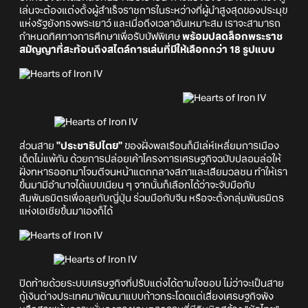
เล่นจะต้องแต่งตั้งผู้สำเร็จราชการในระหว่างที่ผู้นำสูงสุดของประมุข
แห่งรัฐยังทรงพระเยาว์ และเมื่อถึงเวลาอันเหมาะสม เราจะสามารถ
กำหนดทิศทางการศึกษาเพื่อรับบัฟพิเศษ
พร้อมปลดล็อกพระราช
สมัญญาที่สะท้อนถึงสไตล์การเล่นที่มีให้เลือกกว่า 18 รูปแบบ
ส่วนสาย
"ประชาธิปไตย"
ของฝั่งพลเรือนก็มีเล่ห์เหลี่ยมการเมือง
เด็ดไม่แพ้กัน ด้วยการปล่อยเค้าโครงการเศรษฐกิจฉบับปลอมล่อให้
ฝั่งทหารออกมาโจมตีจนหน้าแตกกลางสภาและเสียมวลชน ทำให้เรา
ขึ้นมามีอำนาจได้แบบเนียน ๆ จากนั้นก็เลือกได้ว่าจะจับมือกับ
สัมพันธมิตรเพื่อลุยกับญี่ปุ่น ร่วมมือกับจีน หรือจะตั้งกลุ่มพันธมิตร
แห่งเอเชียขึ้นมาเองก็ได้
ปิดท้ายด้วยระบบเศรษฐกิจที่ปรับแต่งได้ตามใจชอบ ไม่ว่าจะเป็นสาย
กู้เงินต่างประเทศมาพัฒนาแบบก้าวกระโดดแต่เสี่ยงเศรษฐกิจพัง