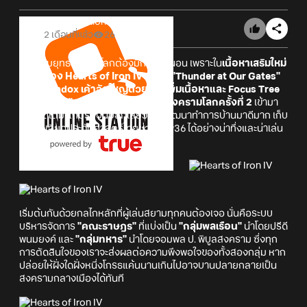
Online Station
2 เดือนที่แล้ว
26
แฟนเกมยุทธศาสตร์โลกต้องมีกรี๊ดแน่นอน เพราะใน
เนื้อหาเสริมใหม่
ล่าสุดของ
Hearts of Iron IV
อย่าง "Thunder at Our Gates"
ทาง Paradox เค้าจัดใหญ่ด้วยการเพิ่มเนื้อหาและ Focus Tree
ของ
"สยาม"
หรือประเทศไทยในยุคสงครามโลกครั้งที่ 2
เข้ามา
แบบจัดเต็ม แถมรอบนี้บอกเลยว่าทีมพัฒนาทำการบ้านมาดีมาก เก็บ
รายละเอียดประวัติศาสตร์ไทยช่วงปี 1936 ได้อย่างน่าทึ่งและน่าเล่น
สุด ๆ
เริ่มต้นกันด้วยกลไกหลักที่ผู้เล่นสยามทุกคนต้องเจอ นั่นคือระบบ
บริหารจัดการ
"คณะราษฎร"
ที่แบ่งเป็น
"กลุ่มพลเรือน"
นำโดยปรีดี
พนมยงค์ และ
"กลุ่มทหาร"
นำโดยจอมพล ป. พิบูลสงคราม ซึ่งทุก
การตัดสินใจของเราจะส่งผลต่อความพึงพอใจของทั้งสองกลุ่ม หาก
ปล่อยให้ฝั่งใดฝั่งหนึ่งโกรธแค้นนานเกินไปอาจบานปลายกลายเป็น
สงครามกลางเมืองได้ทันที