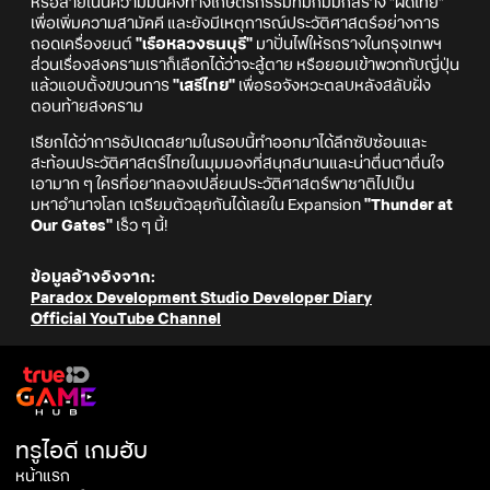
หรือสายเน้นความมั่นคงทางเกษตรกรรมที่มีกิมมิกสร้าง "ผัดไทย"
เพื่อเพิ่มความสามัคคี และยังมีเหตุการณ์ประวัติศาสตร์อย่างการ
ถอดเครื่องยนต์
"เรือหลวงธนบุรี"
มาปั่นไฟให้รถรางในกรุงเทพฯ
ส่วนเรื่องสงครามเราก็เลือกได้ว่าจะสู้ตาย หรือยอมเข้าพวกกับญี่ปุ่น
แล้วแอบตั้งขบวนการ
"เสรีไทย"
เพื่อรอจังหวะตลบหลังสลับฝั่ง
ตอนท้ายสงคราม
เรียกได้ว่าการอัปเดตสยามในรอบนี้ทำออกมาได้ลึกซับซ้อนและ
สะท้อนประวัติศาสตร์ไทยในมุมมองที่สนุกสนานและน่าตื่นตาตื่นใจ
เอามาก ๆ ใครที่อยากลองเปลี่ยนประวัติศาสตร์พาชาติไปเป็น
มหาอำนาจโลก เตรียมตัวลุยกันได้เลยใน Expansion
"Thunder at
Our Gates"
เร็ว ๆ นี้!
ข้อมูลอ้างอิงจาก:
Paradox Development Studio Developer Diary
Official YouTube Channel
ทรูไอดี เกมฮับ
หน้าแรก