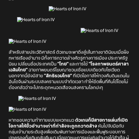
สำหรับสายประวัติศาสตร์ ตัวเกมจะพาดิ่งสู่เส้นทางชาตินิยมเมื่อฝั่ง
ทหารเรืองอำนาจ มีทั้งการกวาดล้างศัตรูทางการเมือง ประกาศรัฐ
นิยม เปลี่ยนชื่อประเทศเป็น
"ไทย"
และการใช้
"โรงภาพยนตร์ศาลา
เฉลิมไทย"
ฉายภาพยนตร์โฆษณาชวนเชื่อแบบเดียวกับโซเวียต
นอกจากนี้ยังมีสาย
"ลัทธิรวมไทย"
ที่เปิดโอกาสให้ทวงคืนดินแดนใน
อินโดจีนผ่านระบบสงครามแบบจำกัดเวลา ทำให้ยึดพื้นที่คืนได้โดยไม่
ต้องกลัวว่าจะไปกระตุกหนวดเสือจนสงครามโลกปะทุ
หากชอบความท้าทายแบบแหวกแนว
ตัวเกมก็มีสายการเล่นที่เปิด
โอกาสให้ขั้วอำนาจเก่าที่กำลังจะถูกกวาดล้าง
หันไปจับมือกับ
กลุ่มเจ้านายระดับสูงเพื่อเดิมพันทางการเมืองและฟื้นฟูระบอบการ
ปกครองดั้งเดิมกลับคืนมา เมื่อเอาชนะการแย่งชิงอำนาจได้สำเร็จ ผู้