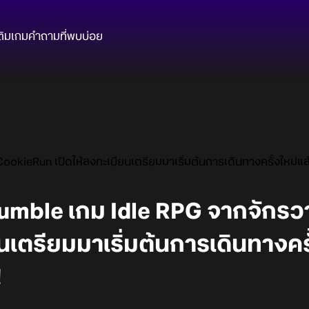
ติมเกม
คำถามที่พบบ่อย
kieRun เปิดให้ลงทะเบียนเตรียมมาเริ่มต้นการเดินทางครั้งใหม่แล
umble เกม Idle RPG จากจักร
ยนเตรียมมาเริ่มต้นการเดินทางคร
!