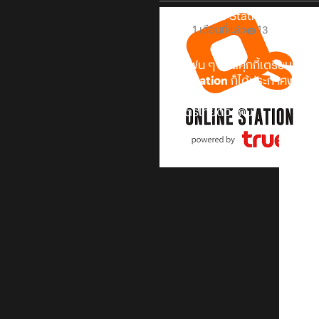
Online Station
1 เดือนที่แล้ว
13
เหล่าแฟน ๆ ซีรีส์คุกกี้เตรียมตัวเ
Corporation
ก็ได้ประกาศพร้อมเ
CookieRun แล้วอย่างเป็นทางการ! 
บนสโตร์ไทยด้วยกัน!