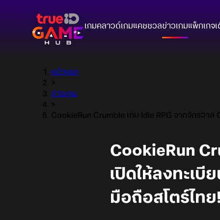
เกมคลาวด์
เกมแคชชวล
ข่าวเกม
แพ็กเกจ
เ
หน้าแรก
>
ข่าวเกม
>
CookieRun Crumble เกม Idle RPG จากจักรวาล Coo
CookieRun Cr
เปิดให้ลงทะเบี
มือถือสโตร์ไทย