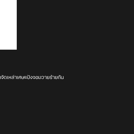
ปกำจัดเหล่าเศษแป้งจอมวายร้ายกัน