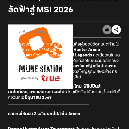
ลัดฟ้าสู่ MSI 2026
Online Station
2 เดือนที่แล้ว
26
ได้เวลารวมทีม ออกล่า และพิสูจน์ว่าคุณคือผู้รอดชีวิตคนสุดท้ายใน
สมรภูมิ Arena กับการแข่งขัน
Demon Hunter Arena
Tournament
ทัวร์นาเมนต์
League of Legends
สุดเดือดในโหมด
Arena 3v3v3v3v3v3
ที่เปิดรับผู้เล่นจากทั่วเอเชียตะวันออกเฉียง
ใต้ พร้อมชิงเงินรางวัลรวม
3,500 ดอลลาร์สหรัฐ หรือประมาณ
114,000 บาท
ไอเทมภายในเกม และรางวัลใหญ่สุดพิเศษอย่าง ทริ
ปดูการแข่งขัน MSI 2026 ที่ประเทศเกาหลีใต้
การแข่งขันครั้งนี้เปิดรับสมัครผู้เล่นจาก
ไทย, ฟิลิปปินส์,
อินโดนีเซีย, มาเลเซีย และสิงคโปร์
โดยเปิดรับสมัครแล้วตั้งแต่วันนี้
ถึงวันที่
2 มิถุนายน 2569
________________________________________
รวมทีมให้ครบ 3 แล้วออกไปล่าใน Arena