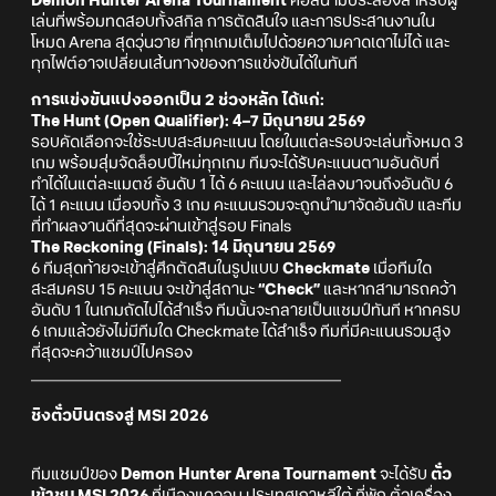
Demon Hunter Arena Tournament
คือสนามประลองสำหรับผู้
เล่นที่พร้อมทดสอบทั้งสกิล การตัดสินใจ และการประสานงานใน
โหมด Arena สุดวุ่นวาย ที่ทุกเกมเต็มไปด้วยความคาดเดาไม่ได้ และ
ทุกไฟต์อาจเปลี่ยนเส้นทางของการแข่งขันได้ในทันที
การแข่งขันแบ่งออกเป็น 2 ช่วงหลัก ได้แก่:
The Hunt (Open Qualifier): 4–7 มิถุนายน 2569
รอบคัดเลือกจะใช้ระบบสะสมคะแนน โดยในแต่ละรอบจะเล่นทั้งหมด 3
เกม พร้อมสุ่มจัดล็อบบี้ใหม่ทุกเกม ทีมจะได้รับคะแนนตามอันดับที่
ทำได้ในแต่ละแมตช์ อันดับ 1 ได้ 6 คะแนน และไล่ลงมาจนถึงอันดับ 6
ได้ 1 คะแนน เมื่อจบทั้ง 3 เกม คะแนนรวมจะถูกนำมาจัดอันดับ และทีม
ที่ทำผลงานดีที่สุดจะผ่านเข้าสู่รอบ Finals
The Reckoning (Finals): 14 มิถุนายน 2569
6 ทีมสุดท้ายจะเข้าสู่ศึกตัดสินในรูปแบบ
Checkmate
เมื่อทีมใด
สะสมครบ 15 คะแนน จะเข้าสู่สถานะ
“Check”
และหากสามารถคว้า
อันดับ 1 ในเกมถัดไปได้สำเร็จ ทีมนั้นจะกลายเป็นแชมป์ทันที หากครบ
6 เกมแล้วยังไม่มีทีมใด Checkmate ได้สำเร็จ ทีมที่มีคะแนนรวมสูง
ที่สุดจะคว้าแชมป์ไปครอง
________________________________________
ชิงตั๋วบินตรงสู่ MSI 2026
ทีมแชมป์ของ
Demon Hunter Arena Tournament
จะได้รับ
ตั๋ว
เข้าชม MSI 2026
ที่เมืองแดจอน ประเทศเกาหลีใต้ ที่พัก ตั๋วเครื่อง