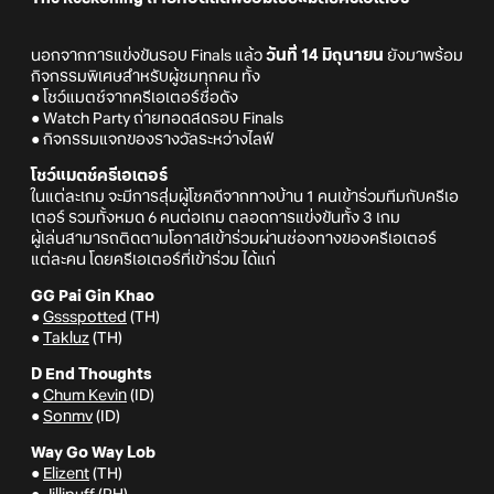
นอกจากการแข่งขันรอบ Finals แล้ว
วันที่ 14 มิถุนายน
ยังมาพร้อม
กิจกรรมพิเศษสำหรับผู้ชมทุกคน ทั้ง
● โชว์แมตช์จากครีเอเตอร์ชื่อดัง
● Watch Party ถ่ายทอดสดรอบ Finals
● กิจกรรมแจกของรางวัลระหว่างไลฟ์
โชว์แมตช์ครีเอเตอร์
ในแต่ละเกม จะมีการสุ่มผู้โชคดีจากทางบ้าน 1 คนเข้าร่วมทีมกับครีเอ
เตอร์ รวมทั้งหมด 6 คนต่อเกม ตลอดการแข่งขันทั้ง 3 เกม
ผู้เล่นสามารถติดตามโอกาสเข้าร่วมผ่านช่องทางของครีเอเตอร์
แต่ละคน โดยครีเอเตอร์ที่เข้าร่วม ได้แก่
GG Pai Gin Khao
●
Gssspotted
(TH)
●
Takluz
(TH)
D End Thoughts
●
Chum Kevin
(ID)
●
Sonmv
(ID)
Way Go Way Lob
●
Elizent
(TH)