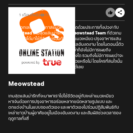
Online Station
1 เดือนที่แล้ว
17
เกมนี้บอกเลยว่าเหล่าทาสแมวห้ามพลาดด้วยประการทั้งปวง! กับ
Meowstead
เกมสุดแสนน่ารักจาก
Meowstead Team
ที่ตัวเกม
นั้นจะให้เราได้มาใช้ชีวิตอยู่ร่วมกับเหล่าแมวเหมียว ปรุงอาหารแสน
อร่อย และตกแต่งบ้านในเมืองติดริมทะเลอันงดงาม โดยในตอนนี้ตัว
เกมนั้นก็มีหน้าบนสโตร์
Steam
แล้ว ทว่าก็ยังไม่มีการเผยถึง
กำหนดการวางจำหน่ายออกมาแต่อย่างใด รวมถึงไม่มีการเผยว่าจะ
มีแผนวางจำหน่ายบนแพลตฟอร์มอื่นด้วยหรือไม่ โดยใครที่สนใจนั้น
สามารถเข้าไปกด
Wishlist
กันไว้ก่อนได้เลย
Meowstead
เกมสุดแสนน่ารักที่จะมาพาเราไปใช้ชีวิตอยู่กับเหล่าแมวเหมียว
หาเงินด้วยการปรุงอาหารอร่อยหลากชนิดหลายรูปแบบ และ
ตกแต่งบ้านในแบบของตัวเอง และพาตัวเองไปร่วมปฏิสัมพันธ์กับ
เหล่าชาวบ้านผู้อาศัยอยู่ในเมืองอันงดงาม และสัมผัสช่วงเวลาของ
ฤดูกาลทั้งสี่