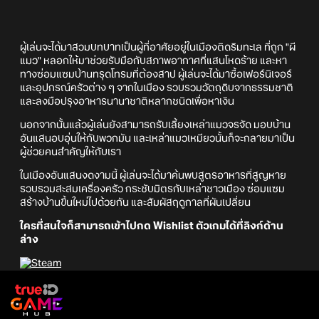
ผู้เล่นจะได้มาสวมบทบาทเป็นผู้ที่อาศัยอยู่ในเมืองติดริมทะเล ที่ถูก "ผี
แมว" หลอกให้มาช่วยรับมือกับสภาพอากาศที่แสนโหดร้าย และหา
ทางซ่อมแซมบ้านทรุดโทรมที่ต้องสาป ผู้เล่นจะได้มาซื้อเฟอร์นิเจอร์
และอุปกรณ์ครัวต่าง ๆ จากในเมือง รวบรวมวัตถุดิบจากธรรมชาติ
และลงมือปรุงอาหารนานาชาติหลากชนิดเพื่อหาเงิน
นอกจากนั้นแล้วผู้เล่นยังสามารถรับเลี้ยงเหล่าแมวจรจัด มอบบ้าน
อันแสนอบอุ่นให้กับพวกมัน และเหล่าแมวเหมียวนั้นก็จะกลายมาเป็น
ผู้ช่วยคนสำคัญให้กับเรา
ในเมืองอันแสนงดงามนี้ ผู้เล่นจะได้มาค้นพบสูตรอาหารที่สูญหาย
รวบรวมสะสมเครื่องครัว กระชับมิตรกับเหล่าชาวเมือง ซ่อมแซม
สร้างบ้านขึ้นใหม่ไปด้วยกัน และสัมผัสฤดูกาลที่ผันเปลี่ยน
ใครที่สนใจก็สามารถเข้าไปกด Wishlist ตัวเกมได้ที่ลิงก์ด้าน
ล่าง