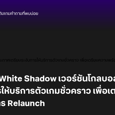
ติมเกม
คำถามที่พบบ่อย
าศเตรียมระงับการให้บริการตัวเกมชั่วคราว เพื่อเตรียมความพร
White Shadow เวอร์ชันโกลบอ
ให้บริการตัวเกมชั่วคราว เพื่อ
าร Relaunch