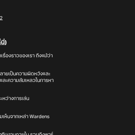
T2
นี่
)
ักเรื่องราวของเรา ถึงแม้ว่า
ด้กลายเป็นความผิดหวังและ
งและความล้มเหลวในการหา
ระหว่างการเล่น
ามเห็นจากเหล่า Wardens
ั้งทีมงานภายใน รวมถึงพาร์