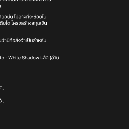
า
ยวนั้น ไม่อาจที่จะช่วยใน
ติบโต โครงสร้างสกุลเงิน
านี่คือสิ่งจำเป็นสำหรับ
to - White Shadow แล้ว (อ่าน
す。
め、