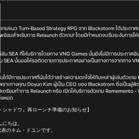
เกมแนว Turn-Based Strategy RPG จาก Blackstorm ได้ประกาศเต
พร้อมสำหรับการ Relaunch ตัวเกม! โดยมีกำหนดจะเริ่มระงับการให้บร
วอร์ชัน SEA ที่ให้บริการโดยทาง VNG Games นั้นยังไม่มีการประกาศอั
นโซน SEA นั้นขอให้รอติดตามการประกาศอย่างเป็นทางการจากทาง V
นั้นได้มีการประกาศที่นับได้ว่าสร้างความตกใจให้กับเหล่าผู้เล่นตั
 เพราะทางคุณ Doyun Kim ผู้เป็น CEO ของ Blackstrom ซึ่งเป็นผ
รียมทำการ Relaunch หรือ เปิดให้บริการตัวเกม Rememento - Whit
ั้งหมด
トシャドウ』再ローンチ準備のお知らせ】
んにちは。
M代表のキム・ドユンです。