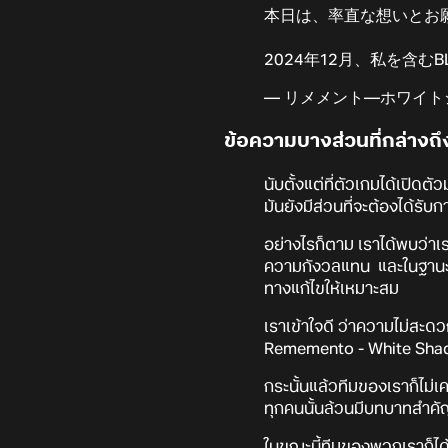
本日は、率直な想いとお
2024年12月、私を含む
— リメメント—ホワイトシャ
ข้อความบางส่วนที่กล่างถ
นับตั้งแต่ที่ตัวเกมได้เปิดต
มันยังมีส่วนที่จะต้องได้รั
อย่างไรก็ตาม เราได้พบว่าเ
ความกังวลแทน และในฐานะ
ทางแก้ไขให้เหมาะสม
เราเข้าใจดี ว่าความไม่สะ
Rememento - White Shado
กระนั้นแล้วทีมของเราก็ไ
ทุกคนนั้นล้วนมีบทบาทสำ
ในขณะนี้ทีมของพวกเราก็ได้