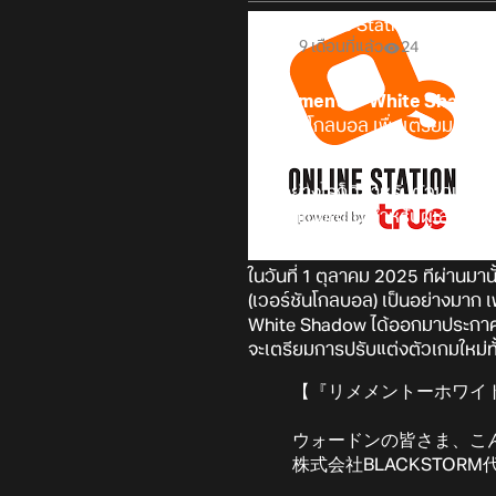
Online Station
9 เดือนที่แล้ว
24
Rememento - White Shadow
เวอร์ชันโกลบอล เพื่อเตรียมความ
เป็นต้นไป!
ทั้งนี้อย่างไรก็ดีสำหรับตัวเกมเ
ออกมาในขณะนี้ สำหรับผู้เล่นใ
ในวันที่ 1 ตุลาคม 2025 ทีผ่านมา
(เวอร์ชันโกลบอล) เป็นอย่างมาก
White Shadow ได้ออกมาประกาศเต
จะเตรียมการปรับแต่งตัวเกมใหม่ท
【『リメメントーホワイ
ウォードンの皆さま、こ
株式会社BLACKSTOR