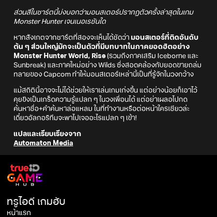
ส่วนสีในชาร์ตนี้บ่งบอกว่ามอนสเตอร์ปรากฏตัวครั้งล่าสุดในเกม
Monster Hunter เจนเนอเรชันใด
หากสังเกตจากชาร์ตที่สองจะเห็นได้ชัดว่า
มอนสเตอร์ที่ติดอันดับ
ต้น ๆ ส่วนใหญ่มักจะเป็นตัวที่มีบทบาทในภาคยอดฮิตอย่าง
Monster Hunter World, Rise
(รวมถึงภาคเสริม Iceborne และ
Sunbreak) และภาคใหม่อย่าง Wilds ซึ่งสอดคล้องกับยอดขายถล่ม
ทลายของ Capcom ทำให้มอนสเตอร์เหล่านี้เป็นที่รู้จักในวงกว้าง
แม้สถิตินี้อาจจะไม่ได้ช่วยให้เราเล่นเกมเก่งขึ้น แต่อย่างน้อยก็เอาไว้
คุยขิงเป็นเกร็ดความรู้แปลก ๆ ในวงเพื่อนได้ แต่อย่าเผลอไปกด
ค้นหาชื่อ+คำค้นหาล่อแหลม ในที่ทำงานหรือต่อหน้าใครเชียวล่ะ
เดี๋ยวอัลกอริทึมจะพาไปเจออะไรแปลก ๆ เข้า!
แปลและเรียบเรียงจาก
Automaton Media
ทรูไอดี เกมฮับ
หน้าแรก