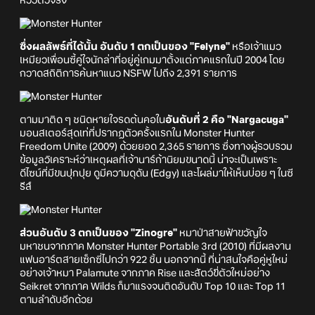
หวิวตัวจริง
ซึ่งผลลัพธ์ที่ได้นั้น อันดับ 1 ตกเป็นของ "Felyne"
หรือเจ้าแมว
เหมียวเพื่อนซี้คู่ใจนักล่าที่อยู่คู่เกมมาตั้งแต่ภาคแรกในปี 2004 โดย
กวาดสถิติการค้นหาแนว NSFW ไปถึง 2,391 รายการ
ตามมาติด ๆ ชนิดหายใจรดต้นคอใน
อันดับที่ 2 คือ "Nargacuga"
มอนสเตอร์สุดเท่ที่ปรากฏตัวครั้งแรกใน Monster Hunter
Freedom Unite (2009) ด้วยยอด 2,365 รายการ ซึ่งทางผู้รวบรวม
ข้อมูลวิเคราะห์ว่าเหตุผลที่เจ้านาร์ก้านิยมขนาดนี้ น่าจะเป็นเพราะ
ดีไซน์ที่มีขนปุกปุย ดูมีความดุดัน (Edgy) และโผล่มาให้เห็นบ่อย ๆ ในซี
รีส์
ส่วนอันดับ 3 ตกเป็นของ "Zinogre"
หมาป่าสายฟ้าขวัญใจ
มหาชนจากภาค Monster Hunter Portable 3rd (2010) ที่มีผลงาน
แฟนอาร์ตสายเซ็กซี่ไปกว่า 922 ชิ้น นอกจากนี้ ที่น่าสนใจคือคู่หูใหม่
อย่างเจ้าหมา Palamute จากภาค Rise และสัตว์ขี่ตัวใหม่อย่าง
Seikret จากภาค Wilds ก็มาแรงจนติดอันดับ Top 10 และ Top 11
ตามลำดับอีกด้วย