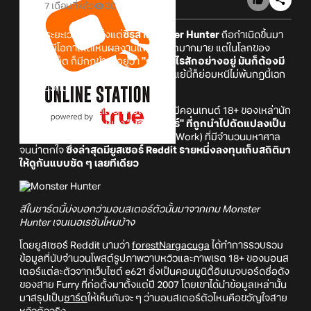
7 เดือนที่แล้ว
30
ตลอดระยะเวลา 21 ตั้งแต่
ซีรี่ส์ Monster Hunter
ถือกำเนิดขึ้นมา
เราก็คงมีโอกาสได้เห็นผลงานแฟนอาร์ตมากมาย แต่ในโลกของ
อินเทอร์เน็ต ก็มีกฎขำ ๆ อยู่ว่า
"ถ้ามีอะไรสักอย่างอยู่ มันก็ต้องมี
เวอร์ชันโป๊ของสิ่งนั้นด้วย"
ซึ่งเกมล่าแย้นี้ก็ย่อมหนีไม่พ้นกฎนี้เฉก
เช่นเดียวกัน
ทว่าสิ่งที่น่าประหลาดใจอาจไม่ใช่เรื่องที่มีคอนเทนต์ 18+ ของเหล่านัก
ล่า แต่กลับเป็นจำนวนของ
"มอนสเตอร์" ที่ถูกนำไปดัดแปลงเป็น
งานศิลปะสาย NSFW
(Not Safe For Work) ที่มีจำนวนมหาศาล
จนน่าตกใจ
ซึ่งล่าสุดมียูสเซอร์ Reddit รายหนึ่งลงทุนเก็บสถิติมา
ให้ดูกันแบบชัด ๆ เลยทีเดียว
สีในชาร์ตนี้บ่งบอกว่ามอนสเตอร์ตัวนั้นมาจากเกม Monster
Hunter เจนเนอเรชันไหนบ้าง
โดยยูสเซอร์ Reddit นามว่า
forestNargacuga
ได้ทำการรวบรวม
ข้อมูลที่นับจำนวนโพสต์รูปภาพวาบหวิวและภาพเรต 18+ ของมอนส
เตอร์แต่ละตัวจากเว็บไซต์ e621 ซึ่งเป็นคอมมูนิตี้อิมเมจบอร์ดชื่อดัง
ของสาย Furry ที่ก่อตั้งมาตั้งแต่ปี 2007 โดยเขาได้นำข้อมูลเหล่านั้น
มาสรุปเป็น
ชาร์ต
ให้เห็นกันจะ ๆ ว่ามอนสเตอร์ตัวไหนคือขวัญใจสาย