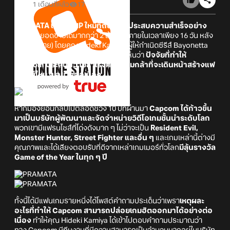
1 เดือนที่แล้ว
17
PRAMATA
เป็นเกม IP ใหม่ที่ถือได้ว่าประสบความสำเร็จอย่าง
มาก
(ทำยอดขายได้มากกว่า 2 ล้านชุด ภายในเวลาเพียง 16 วัน หลัง
วางจำหน่าย) โดยคุณ Hideki Kamiya ผู้ให้กำเนิดซีรีส์ Bayonetta
และ Devil May Cry ได้ออกมาให้ความเห็นว่า
ปัจจัยที่ทำให้
Capcom ประสบความสำเร็จคือความกล้าที่จะเดินหน้าสร้างแฟ
รนไชส์ใหม่ ๆ อย่างต่อเนื่อง
หากมองย้อนกลับไปตลอดช่วง 10 ปีที่ผ่านมา
Capcom ได้ก้าวขึ้น
มาเป็นบริษัทผู้พัฒนาและจัดจำหน่ายวิดีโอเกมชั้นนำระดับโลก
พวกเขามีแฟรนไชส์ที่โด่งดังมาก ๆ ไม่ว่าจะเป็น
Resident Evil,
Monster Hunter, Street Fighter และอื่น ๆ
และเกมเหล่านี้ต่างมี
คุณภาพและได้เสียงตอบรับที่ดีจากเหล่าเกมเมอร์ทั่วโลก
มีลุ้นรางวัล
Game of the Year ในทุก ๆ ปี
ทั้งนี้ได้มีแฟนเกมรายหนึ่งได้โพสต์คำถามประเด็นว่าเพรา
เหตุผละ
อะไรที่ทำให้ Capcom สามารถปล่อยเกมฮิตออกมาได้อย่างต่อ
เนื่อง
ทำให้คุณ Hideki Kamiya ได้เข้าไปตอบคำถามประมาณว่า