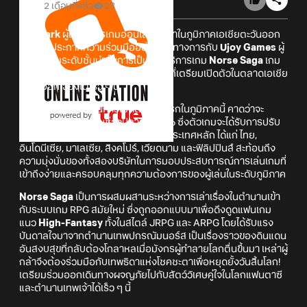
2 เดือนที่แล้ว
23
PlayPark
ผู้ให้บริการเกมออนไลน์ชั้นนำในภูมิภาคเอเชียตะวันออก
เฉียงใต้ ประกาศความร่วมมืออย่างเป็นทางการกับ
Ujoy Games
ผู้
พัฒนาเกมระดับชั้นนำ ในการเป็นผู้ให้บริการเกม
Norse Saga
เกม
แนว
High-Fantasy RPG
ฟอร์มยักษ์ที่เตรียมเปิดตัวในตลาดเอเชีย
ตะวันออกเฉียงใต้เร็ว ๆ นี้
Norse Saga
ถือเป็นการเปิดตัวครั้งแรกในภูมิภาคนี้ คาดว่าจะ
พร้อมเปิดให้บริการในช่วงปลายปี 2026 ซึ่งตัวเกมจะได้รับการปรับ
เนื้อหาและภาษาเพื่อรองรับผู้เล่นใน 6 ประเทศหลัก ได้แก่ ไทย,
อินโดนีเซีย, มาเลเซีย, สิงคโปร์, เวียดนาม และฟิลิปปินส์ สะท้อนถึง
ความมุ่งมั่นของทั้งสองบริษัทในการมอบประสบการณ์การเล่นเกมที่
เข้าถึงง่ายและครอบคลุมทุกความต้องการของผู้เล่นในระดับภูมิภาค
Norse Saga
เป็นการผสมผสานระหว่างการเล่าเรื่องในตำนานเข้า
กับระบบเกม RPG สมัยใหม่ ซึ่งถูกออกแบบมาเพื่อดึงดูดแฟนเกม
แนว
High-Fantasy
ทั้งในสไตล์ JRPG และ ARPG โดยได้รับแรง
บันดาลใจมาจากตำนานเทพปกรณัมนอร์ส เป็นเรื่องราวของดินแดน
อันสงบสุขที่กลับต้องโกลาหลเมื่อมังกรผู้ทำลายโลกตื่นขึ้นมา เหล่าผู้
กล้าจึงต้องร่วมมือกับเทพธิดาแห่งโชคชะตาเพื่อหยุดยั้งวันสิ้นโลก!
เตรียมร่วมออกเดินทางผจญภัยไปกับสัตว์วิเศษคู่ใจในโลกแฟนตาซี
และตำนานเทพเจ้าได้เร็ว ๆ นี้