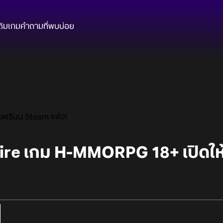
ติมเกม
คำถามที่พบบ่อย
นฟรีบน Steam แล้ว!
ire เกม H-MMORPG 18+ เปิดให้