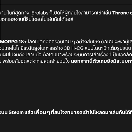
 ในที่สุดทาง Erolabs ก็เปิดให้ผู้ที่สนใจสามารถเข้า
เล่น
Throne o
อกเลยงานนี้รีบโหลดไปเล่นกันได้เลย!
-MMORPG 18+
โลกเปิดที่ฉีกกรอบเดิม ๆ อย่างสิ้นเชิง ตัวเกมจะพาผู้
พร้อมเทคโนโลยีระดับสูงในการสร้าง 3D H-CG แบบไดนามิกเต็มรูปแบ
นผมไปจนถึงปลายนิ้ว ตัวเกมมาพร้อมระบบการเล่าเรื่องที่เป็นเอกลัก
ย พร้อมกับชุดแต่งกายสุดเย้ายวนใจ
นอกจากนี้ตัวเกมยังมีระบบกา
บน Steam แล้ว เพื่อน ๆ ที่สนใจสามารถเข้าไปโหลดมาเล่นกันได้ที