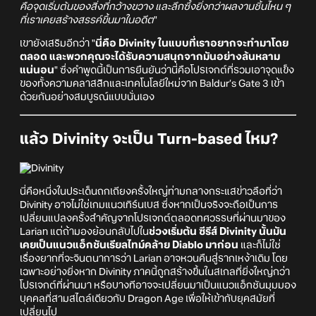
คือจุดเริ่มต้นของสิ่งที่กว้างขวาง และลึกซึ้งยิ่งกว่าผลงานชิ้นไหน ๆ
ที่เราเคยสร้างสรรค์ขึ้นมาในอดีต
"
เขายังเสริมอีกว่า "
นี่คือ Divinity ในแบบที่เราอยากจะทำมาโดย
ตลอด และพวกคุณจะได้รับความสนุกจากมันอย่างล้นหลาม
แน่นอน
" ซึ่งคำพูดนี้เป็นการยืนยันว่านี่คือโปรเจกต์ที่รวมเอาจุดแข็ง
ของทั้งความคลาสสิกและเทคโนโลยีใหม่จาก Baldur’s Gate 3 เข้า
ด้วยกันอย่างสมบูรณ์แบบนั่นเอง
แล้ว Divinity จะเป็น Turn-based ไหม?
นี่คือหนึ่งในประเด็นถกเถียงครั้งใหญ่ท่ามกลางกระแสข่าวลือที่ว่า
Divinity อาจไม่ใช่เกมแนวเทิร์นเบส ซึ่งหากเป็นจริงจะถือเป็นการ
เปลี่ยนแปลงครั้งสำคัญจากโปรเจกต์ตลอดทศวรรษที่ผ่านมาของ
Larian แต่ถ้ามองย้อนกลับไปใน
ช่วงเริ่มต้น ซีรีส์ Divinity นั้นมัน
เคยเป็นแนวแอ็กชันเรียลไทม์คล้าย Diablo มาก่อน
และก็ไม่ใช่
เรื่องยากที่จะจินตนาการว่า Larian อาจหวนคืนสู่รากเหง้าเดิม โดย
เฉพาะอย่างยิ่งหาก Divinity ภาคนี้ถูกสร้างขึ้นในสเกลที่ยิ่งใหญ่กว่า
โปรเจกต์ที่ผ่านมา หรือบางทีอาจจะเปลี่ยนมาเป็นแนวแอ็กชันมุมมอง
บุคคลที่สามสไตล์เดียวกับ Dragon Age เพื่อให้เข้ากับยุคสมัยที่
เปลี่ยนไป