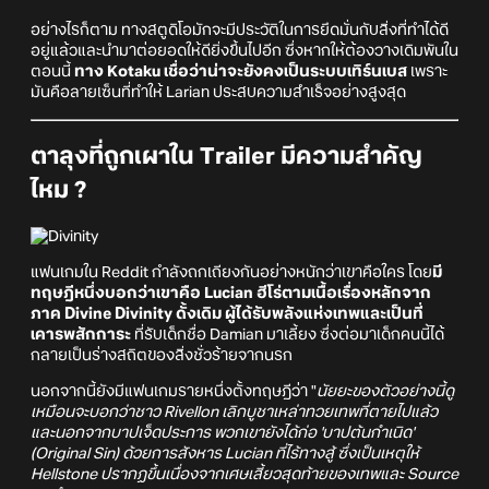
อย่างไรก็ตาม ทางสตูดิโอมักจะมีประวัติในการยึดมั่นกับสิ่งที่ทำได้ดี
อยู่แล้วและนำมาต่อยอดให้ดียิ่งขึ้นไปอีก ซึ่งหากให้ต้องวางเดิมพันใน
ตอนนี้
ทาง Kotaku เชื่อว่าน่าจะยังคงเป็นระบบเทิร์นเบส
เพราะ
มันคือลายเซ็นที่ทำให้ Larian ประสบความสำเร็จอย่างสูงสุด
ตาลุงที่ถูกเผาใน Trailer มีความสำคัญ
ไหม ?
แฟนเกมใน Reddit กำลังถกเถียงกันอย่างหนักว่าเขาคือใคร โดย
มี
ทฤษฎีหนึ่งบอกว่าเขาคือ Lucian ฮีโร่ตามเนื้อเรื่องหลักจาก
ภาค Divine Divinity ดั้งเดิม ผู้ได้รับพลังแห่งเทพและเป็นที่
เคารพสักการะ
ที่รับเด็กชื่อ Damian มาเลี้ยง ซึ่งต่อมาเด็กคนนี้ได้
กลายเป็นร่างสถิตของสิ่งชั่วร้ายจากนรก
นอกจากนี้ยังมีแฟนเกมรายหนึ่งตั้งทฤษฎีว่า "
นัยยะของตัวอย่างนี้ดู
เหมือนจะบอกว่าชาว Rivellon เลิกบูชาเหล่าทวยเทพที่ตายไปแล้ว
และนอกจากบาปเจ็ดประการ พวกเขายังได้ก่อ 'บาปต้นกำเนิด'
(Original Sin) ด้วยการสังหาร Lucian ที่ไร้ทางสู้ ซึ่งเป็นเหตุให้
Hellstone ปรากฏขึ้นเนื่องจากเศษเสี้ยวสุดท้ายของเทพและ Source