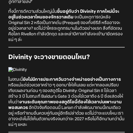
ถูกทำลายลง
"
ทั้งนี้การตีความส่วนใหญ่นั้น
ขึ้นอยู่กับว่า Divinity ภาคใหม่นี้จะ
อยู่ในช่วงเวลาไหนของจักรวาลเดิม
จะเป็นเหตุการณ์หลัง
Original Sin 2 หรือเป็นภาคต้น (Prequel) ของทั้งซีรีส์ หรืออาจจะ
อยู่ช่วงกลาง? แต่ไม่ว่าใครจะถูกทรมานในตัวอย่างแรก สิ่งที่ชัดเจน
คือโลก Rivellon กำลังวิกฤต และเหล่าปีศาจกำลังจะเข้ามายึดครอง
แน่ ๆ ล่ะ
Divinity จะวางขายตอนไหน?
ในขณะนี้
ยังไม่มีการประกาศวันวางจำหน่ายอย่างเป็นทางการ
หรือแม้แต่ช่วงเวลาคร่าว ๆ ออกมาให้เห็นเลย แต่หากลองเปรียบ
เทียบผลงานก่อน ๆ ของสตูดิโอ Divinity: Original Sin II ใช้เวลา
สร้าง 3 ปี ในขณะที่ Baldur’s Gate 3 ต้องใช้เวลาถึง 6 ปี ซึ่งแสดงให้
เห็นว่า
งานระดับคุณภาพของสตูดิโอนี้ต้องใช้เวลาบ่มเพาะนาน
พอสมควร
อีกปัจจัยคือตอนนี้ Larian กำลังพัฒนาเกมนี้เกมเดียว
อยู่ หรือทำเกมอื่นควบคู่กันอยู่อีกรึเปล่าด้วย แต่ไม่ว่าจะแบบไหน เรา
อาจจะยังไม่ได้เห็นตัวเกมจริงจนกว่าจะ 2027 หรือไม่ก็อีกนานกว่านั้น
แน่ ๆ แหละ