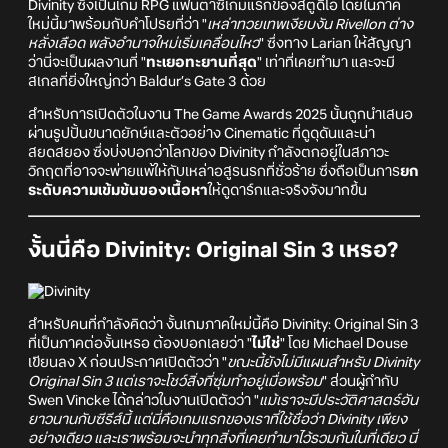
Divinity ซึ่งเป็นเกม RPG แฟนตาซีเกมแรกของสตูดิโอ โดยในภาค
ใหม่นี้มาพร้อมกับคำโปรยที่ว่า "
เหล่าทวยเทพเงียบงัน Rivellon ต่าง
หลั่งเลือด พลังอำนาจใหม่เริ่มเคลื่อนไหว
" ซึ่งทาง Larian ให้สัญญา
ว่านี่จะเป็นผลงานที่ "
ทะเยอทะยานที่สุด
" เท่าที่เคยทำมา และจะมี
สเกลที่ยิ่งใหญ่กว่า Baldur’s Gate 3 ด้วย
สำหรับการเปิดตัวในงาน The Game Awards 2025 นั้นถูกนำเสนอ
ผ่านรูปปั้นขนาดยักษ์และตัวอย่าง Cinematic ที่ดูดุดันและน่า
สยดสยอง ซึ่งบ่งบอกว่าโลกของ Divinity กำลังตกอยู่ในสภาวะ
วิกฤตที่อาจจะพ่ายแพ้ให้กับเหล่าอสูรนรกที่ชั่วร้าย ซึ่งถือเป็นการ
ยก
ระดับความเข้มข้นของเนื้อหา
ให้ดูดาร์กและจริงจังมากขึ้น
งั้นนี่คือ Divinity: Original Sin 3 เหรอ?
สำหรับคนที่กำลังคิดว่า งั้นเกมภาคใหม่นี้คือ Divinity: Original Sin 3
ที่เป็นภาคต่องั้นเหรอ ต้องบอกเลยว่า "
ไม่ใช่
" โดย Michael Douse
เขียนลง X ก่อนประกาศเปิดตัวว่า "
ขณะนี้ยังไม่มีแผนสำหรับ Divinity
Original Sin 3 แต่เราจะโชว์สิ่งที่ซุ่มทำอยู่เมื่อพร้อม
" ส่วนผู้กำกับ
Swen Vincke ได้กล่าวในงานเปิดตัวว่า "
แม้เราจะมีประวัติศาสตร์อัน
ยาวนานกับซีรีส์นี้ แต่นี่คือเกมแรกของเราที่ใช้ชื่อว่า Divinity เพียง
อย่างเดียว และเราพร้อมจะนำทุกสิ่งที่เคยทำมาไว้รวมกันในที่เดียว นี่