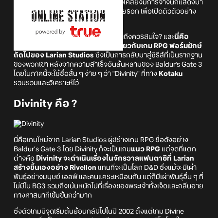
ความตื่นเต้นของแฟน ๆ แถมในงานโชว์เคสยังมีการจ้างนักแสดงมา
นั่งแถวหน้าแล้วถูกดึงตัวลอยขึ้นฟ้าด้วยรอก เพื่อเปิดตัวตัวอย่าง
แรกของเกมอย่างสุดอลังการอีก
แต่คำถามคือเกมนี้คืออะไรและทำไมคุณถึงควรสนใจ? และ
นี่คือ
ข้อมูลเล็กน้อยที่เราทราบในตอนนี้เกี่ยวกับเกม RPG ฟอร์มยักษ์
ถัดไปของ Larian Studios
ซึ่งเป็นการกลับมาสู่ซีรีส์ที่เป็นรากฐาน
ของพวกเขา หลังจากความสำเร็จอันล้นหลามของ Baldur's Gate 3
โดยในภาคนี้จะใช้ชื่อสั้น ๆ ง่าย ๆ ว่า "Divinity" ที่ทาง
Kotaku
รวบรวมและวิเคราะห์ไว้
Divinity คือ ?
นี่คือเกมใหม่จาก Larian Studios ผู้สร้างเกม RPG ชื่อดังอย่าง
Baldur’s Gate 3 โดย Divinity ก็จะเป็นเกม
แนว RPG
แต่จุดที่แตก
ต่างคือ
Divinity จะดำเนินเรื่องในจักรวาลแฟนตาซีที่ Larian
สร้างขึ้นเองอย่าง Rivellon
แทนที่จะเป็นโลก D&D ซึ่งแม้จะมีเผ่า
พันธุ์อย่างมนุษย์ เอลฟ์ และคนแคระเหมือนกัน แต่ก็มีเผ่าพันธุ์อื่น ๆ ที่
ไม่มีใน BG3 รวมถึงเน้นหนักไปที่เรื่องของพระเจ้าทั้งเจ็ดและกลิ่นอาย
ทางศาสนาที่เข้มข้นกว่ามาก
ซึ่งตัวเกมมีจุดเริ่มต้นย้อนกลับไปในปี 2002 ตั้งแต่เกม Divine